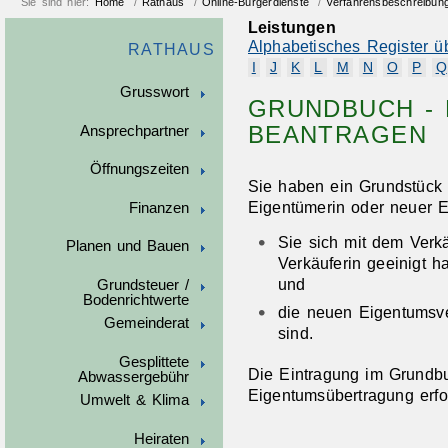
Sie sind hier:
Home
/
Rathaus
/
Online-Bürgerdienste
/
Verfahrensbeschreibun
Leistungen
Alphabetisches Register ü
RATHAUS
I
J
K
L
M
N
O
P
Q
Grusswort
GRUNDBUCH -
BEANTRAGEN
Ansprechpartner
Öffnungszeiten
Sie haben ein Grundstück 
Eigentümerin oder neuer 
Finanzen
Sie sich mit dem Verk
Planen und Bauen
Verkäuferin geeinigt 
und
Grundsteuer /
Bodenrichtwerte
die neuen Eigentumsve
Gemeinderat
sind.
Gesplittete
Die Eintragung im Grundb
Abwassergebühr
Eigentumsübertragung erfor
Umwelt & Klima
Heiraten