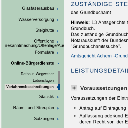
ZUSTÄNDIGE STE
Glasfaserausbau
das Grundbuchamt
Wasserversorgung
Hinweis:
13 Amtsgerichte
Grundbuch.
Steighütte
Das zuständige Grundbucha
Notarauskunft der Bundes
Öffentliche
Bekanntmachung/Offenlage/Ausschreibungen
"Grundbuchamtssuche".
Formulare
Amtsgericht Achern -Grun
Online-Bürgerdienste
LEISTUNGSDETAI
Rathaus-Wegweiser
Lebenslagen
Voraussetzungen
Verfahrensbeschreibungen
Statistik
Voraussetzungen der Eintr
Antrag auf Eintragung
Räum- und Streuplan
Auflassung oder/und E
Satzungen
deren Recht von der Ei