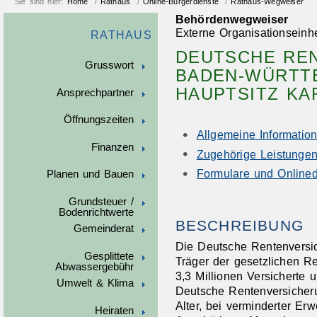
Sie sind hier:
Home
/
Rathaus
/
Online-Bürgerdienste
/
Rathaus-Wegweiser
Behördenwegweiser
Externe Organisationseinhe
RATHAUS
DEUTSCHE RE
Grusswort
BADEN-WÜRTT
HAUPTSITZ KA
Ansprechpartner
Öffnungszeiten
Allgemeine Informatio
Finanzen
Zugehörige Leistunge
Formulare und Onlined
Planen und Bauen
Grundsteuer /
Bodenrichtwerte
BESCHREIBUNG
Gemeinderat
Die Deutsche Rentenversi
Gesplittete
Träger der gesetzlichen R
Abwassergebühr
3,3 Millionen Versicherte 
Umwelt & Klima
Deutsche Rentenversicher
Alter, bei verminderter Er
Heiraten