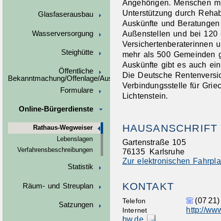
Angehörigen. Menschen m
Unterstützung durch Rehabi
Glasfaserausbau
Auskünfte und Beratungen 
Außenstellen und bei 120 
Wasserversorgung
Versichertenberaterinnen 
Steighütte
mehr als 500 Gemeinden g
Auskünfte gibt es auch ein
Öffentliche
Die Deutsche Rentenversi
Bekanntmachung/Offenlage/Ausschreibungen
Verbindungsstelle für Gri
Formulare
Lichtenstein.
Online-Bürgerdienste
HAUSANSCHRIFT
Rathaus-Wegweiser
Lebenslagen
Gartenstraße 105
Verfahrensbeschreibungen
76135
Karlsruhe
Zur elektronischen Fahrpl
Statistik
KONTAKT
Räum- und Streuplan
(07
21)
Telefon
Satzungen
http://ww
Internet
bw.de