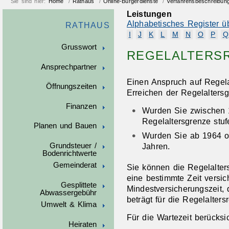
Sie sind hier:
Home
/
Rathaus
/
Online-Bürgerdienste
/
Verfahrensbeschreibun
Leistungen
Alphabetisches Register ü
RATHAUS
I
J
K
L
M
N
O
P
Q
Grusswort
REGELALTERS
Ansprechpartner
Einen Anspruch auf Regela
Öffnungszeiten
Erreichen der Regelalters
Finanzen
Wurden Sie zwischen 1
Regelaltersgrenze stu
Planen und Bauen
Wurden Sie ab 1964 od
Jahren.
Grundsteuer /
Bodenrichtwerte
Gemeinderat
Sie können die Regelalter
eine bestimmte Zeit versic
Gesplittete
Mindestversicherungszeit, 
Abwassergebühr
beträgt für die Regelalters
Umwelt & Klima
Für die Wartezeit berücksi
Heiraten