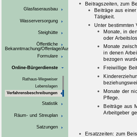
Beitragszeiten, zum Be
Glasfaserausbau
Beiträge aus einer
Tätigkeit.
Wasserversorgung
Unter bestimmten 
Monate, in de
Steighütte
oder Arbeitsl
Öffentliche
Monate zwisch
Bekanntmachung/Offenlage/Ausschreibungen
in denen Arbei
Formulare
bezogen wurd
Freiwillige Bei
Online-Bürgerdienste
Kindererziehun
Rathaus-Wegweiser
beziehungswei
Lebenslagen
Monate der ni
Verfahrensbeschreibungen
Pflege.
Statistik
Beiträge aus 
Arbeitgeber ge
Räum- und Streuplan
Satzungen
Ersatzzeiten: zum Beis