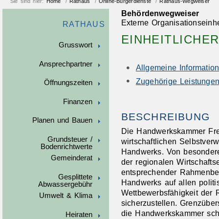
Sie sind hier:
Home
/
Rathaus
/
Online-Bürgerdienste
/
Rathaus-Wegweiser
Behördenwegweiser
Externe Organisationseinhe
RATHAUS
EINHEITLICHE
Grusswort
Ansprechpartner
Allgemeine Informatio
Zugehörige Leistunge
Öffnungszeiten
Finanzen
BESCHREIBUNG
Planen und Bauen
Die Handwerkskammer Freib
Grundsteuer /
wirtschaftlichen Selbstver
Bodenrichtwerte
Handwerks. Von besonderer
Gemeinderat
der regionalen Wirtschafts
entsprechender Rahmenbed
Gesplittete
Handwerks auf allen polit
Abwassergebühr
Wettbewerbsfähigkeit der 
Umwelt & Klima
sicherzustellen. Grenzüber
die Handwerkskammer scho
Heiraten