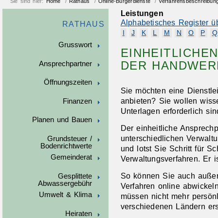
Sie sind hier:
Home
/
Rathaus
/
Online-Bürgerdienste
/
Verfahrensbeschreibun
Leistungen
Alphabetisches Register ü
RATHAUS
I
J
K
L
M
N
O
P
Q
Grusswort
EINHEITLICHE
DER HANDWER
Ansprechpartner
Öffnungszeiten
Sie möchten eine Dienstle
anbieten? Sie wollen wiss
Finanzen
Unterlagen erforderlich si
Planen und Bauen
Der einheitliche Ansprechpar
unterschiedlichen Verwalt
Grundsteuer /
Bodenrichtwerte
und lotst Sie Schritt für Sc
Gemeinderat
Verwaltungsverfahren. Er is
So können Sie auch außer
Gesplittete
Abwassergebühr
Verfahren online abwickel
Umwelt & Klima
müssen nicht mehr persönl
verschiedenen Ländern er
Heiraten