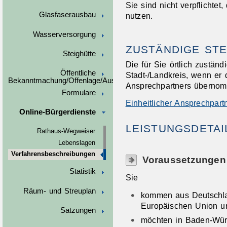
Sie sind nicht verpflichtet
Glasfaserausbau
nutzen.
Wasserversorgung
ZUSTÄNDIGE STE
Steighütte
Die für Sie örtlich zustän
Öffentliche
Stadt-/Landkreis, wenn er 
Bekanntmachung/Offenlage/Ausschreibungen
Ansprechpartners überno
Formulare
Einheitlicher Ansprechpar
Online-Bürgerdienste
LEISTUNGSDETAI
Rathaus-Wegweiser
Lebenslagen
Verfahrensbeschreibungen
Voraussetzungen
Statistik
Sie
Räum- und Streuplan
kommen aus Deutschla
Europäischen Union u
Satzungen
möchten in Baden-Würt