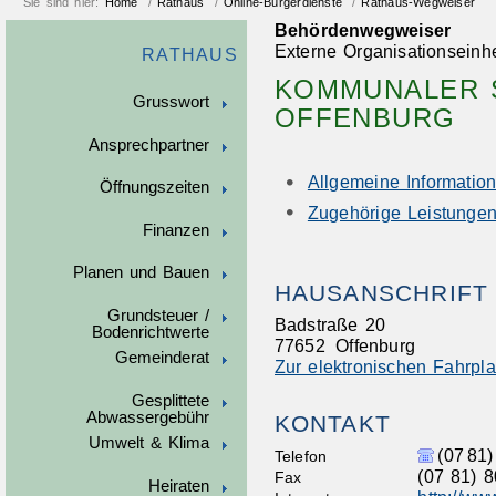
Sie sind hier:
Home
/
Rathaus
/
Online-Bürgerdienste
/
Rathaus-Wegweiser
Behördenwegweiser
Externe Organisationseinhe
RATHAUS
KOMMUNALER S
Grusswort
OFFENBURG
Ansprechpartner
Allgemeine Informatio
Öffnungszeiten
Zugehörige Leistunge
Finanzen
Planen und Bauen
HAUSANSCHRIFT
Grundsteuer /
Badstraße 20
Bodenrichtwerte
77652
Offenburg
Gemeinderat
Zur elektronischen Fahrpl
Gesplittete
Abwassergebühr
KONTAKT
Umwelt & Klima
(07
81)
Telefon
(07
81) 8
Fax
Heiraten