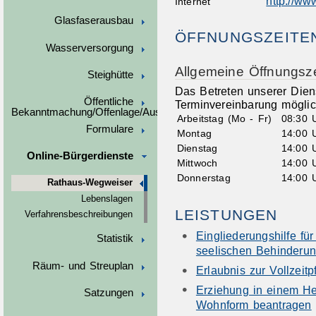
http://ww
Internet
Glasfaserausbau
ÖFFNUNGSZEITE
Wasserversorgung
Allgemeine Öffnungsze
Steighütte
Das Betreten unserer Diens
Öffentliche
Terminvereinbarung möglic
Bekanntmachung/Offenlage/Ausschreibungen
Arbeitstag (Mo - Fr)
08:30 
Formulare
Montag
14:00 
Dienstag
14:00 
Online-Bürgerdienste
Mittwoch
14:00 
Donnerstag
14:00 
Rathaus-Wegweiser
Lebenslagen
LEISTUNGEN
Verfahrensbeschreibungen
Eingliederungshilfe fü
Statistik
seelischen Behinderu
Räum- und Streuplan
Erlaubnis zur Vollzeit
Erziehung in einem He
Satzungen
Wohnform beantragen