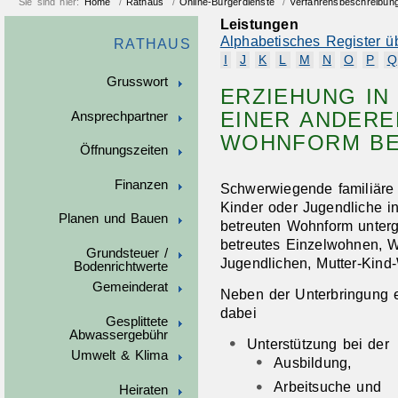
Sie sind hier:
Home
/
Rathaus
/
Online-Bürgerdienste
/
Verfahrensbeschreibun
Leistungen
Alphabetisches Register ü
RATHAUS
I
J
K
L
M
N
O
P
Q
Grusswort
ERZIEHUNG IN
EINER ANDERE
Ansprechpartner
WOHNFORM B
Öffnungszeiten
Finanzen
Schwerwiegende familiäre
Kinder oder Jugendliche i
Planen und Bauen
betreuten Wohnform unter
betreutes Einzelwohnen, 
Grundsteuer /
Jugendlichen, Mutter-Kin
Bodenrichtwerte
Gemeinderat
Neben der Unterbringung e
dabei
Gesplittete
Abwassergebühr
Unterstützung bei der
Umwelt & Klima
Ausbildung,
Arbeitsuche und
Heiraten