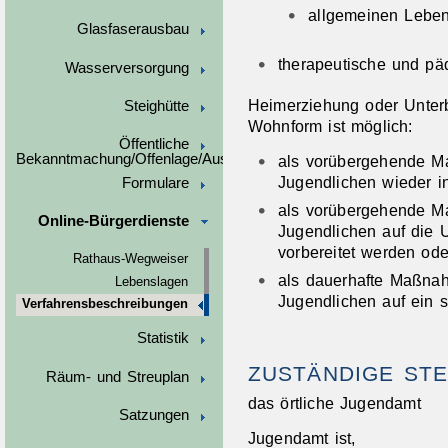
allgemeinen Leben
Glasfaserausbau
therapeutische und pä
Wasserversorgung
Heimerziehung oder Unterb
Steighütte
Wohnform ist möglich:
Öffentliche
Bekanntmachung/Offenlage/Ausschreibungen
als vorübergehende M
Jugendlichen wieder in
Formulare
als vorübergehende Ma
Online-Bürgerdienste
Jugendlichen auf die U
vorbereitet werden ode
Rathaus-Wegweiser
als dauerhafte Maßnah
Lebenslagen
Jugendlichen auf ein s
Verfahrensbeschreibungen
Statistik
ZUSTÄNDIGE STE
Räum- und Streuplan
das örtliche Jugendamt
Satzungen
Jugendamt ist,