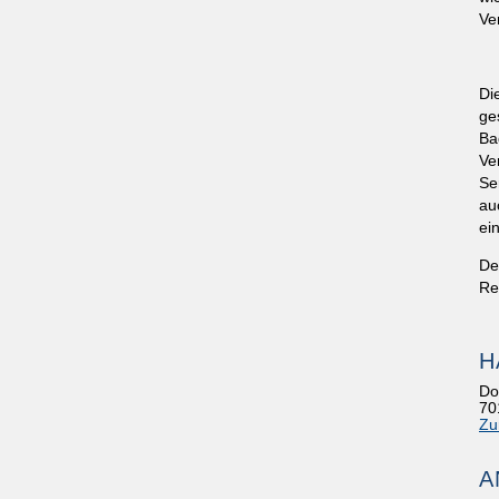
Ve
Di
ge
Ba
Ve
Se
au
ei
De
Re
H
Do
70
Zu
A