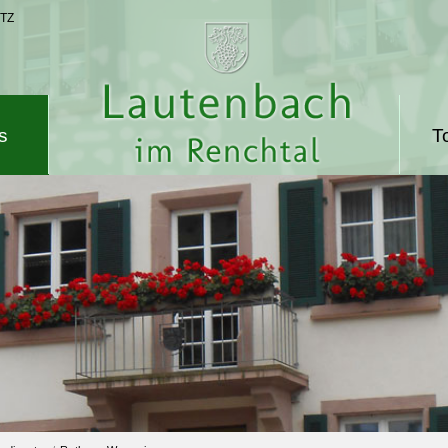
TZ
s
T