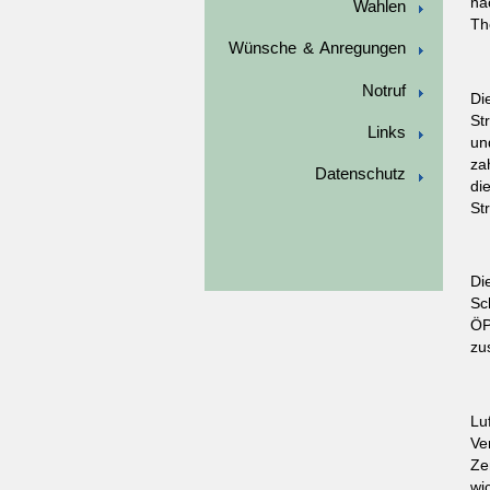
na
Wahlen
Th
Wünsche & Anregungen
Notruf
Di
St
Links
un
za
Datenschutz
di
St
Di
Sc
ÖP
zu
Lu
Ve
Ze
wi