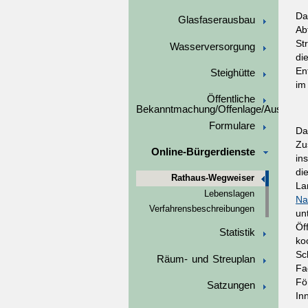
Da
Glasfaserausbau
Ab
St
Wasserversorgung
di
En
Steighütte
im
Öffentliche
Bekanntmachung/Offenlage/Ausschre
Formulare
Da
Zu
Online-Bürgerdienste
in
di
Rathaus-Wegweiser
La
Lebenslagen
Na
Verfahrensbeschreibungen
un
Öf
Statistik
ko
Sc
Räum- und Streuplan
Fa
Fö
Satzungen
In