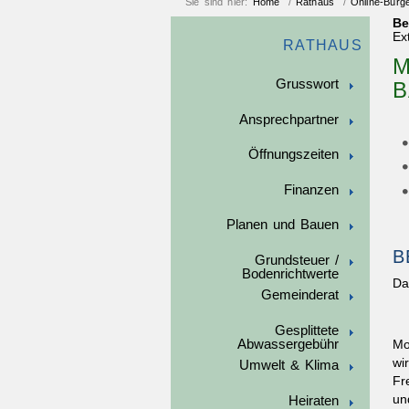
Sie sind hier:
Home
/
Rathaus
/
Online-Bürg
Be
Ex
RATHAUS
M
Grusswort
B
Ansprechpartner
Öffnungszeiten
Finanzen
Planen und Bauen
B
Grundsteuer /
Bodenrichtwerte
Da
Gemeinderat
Gesplittete
Abwassergebühr
Mo
wi
Umwelt & Klima
Fr
un
Heiraten