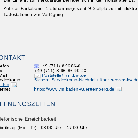
Die Einfahrt zur Parkgarage befindet sich in der Holzstraße 21.
Auf der Parkebene -1 stehen insgesamt 9 Stellplätze mit Elektro
Ladestationen zur Verfügung.
ONTAKT
lefon
+49 (711) 8
96
86-0
x
+49 (711) 8
96
86-90
20
Mail
Poststelle@vm.bwl.de
rvicekonto
Sichere Servicekonto-Nachricht über service-bw.d
nden
ternet
https://www.vm.baden-wuerttemberg.de
FFNUNGSZEITEN
lefonische Erreichbarkeit
beitstag (Mo - Fr)
08:00 Uhr
-
17:00 Uhr