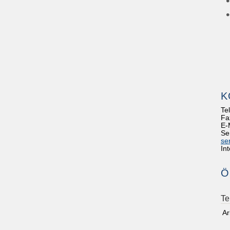
K
Te
Fa
E-
Se
se
In
Ö
Te
Ar