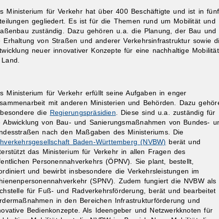
s Ministerium für Verkehr hat über 400 Beschäftigte und ist in fünf
teilungen gegliedert. Es ist für die Themen rund um Mobilität und
raßenbau zuständig. Dazu gehören u.a. die Planung, der Bau und
e Erhaltung von Straßen und anderer Verkehrsinfrastruktur sowie d
twicklung neuer innovativer Konzepte für eine nachhaltige Mobilität
 Land.
ibungen
s Ministerium für Verkehr erfüllt seine Aufgaben in enger
sammenarbeit mit anderen Ministerien und Behörden. Dazu gehör
sbesondere die
Regierungspräsidien
. Diese sind u.a. zuständig für
e Abwicklung von Bau- und Sanierungsmaßnahmen von Bundes- u
ndesstraßen nach den Maßgaben des Ministeriums. Die
hverkehrsgesellschaft Baden-Württemberg (NVBW)
berät und
terstützt das Ministerium für Verkehr in allen Fragen des
fentlichen Personennahverkehrs (ÖPNV). Sie plant, bestellt,
ordiniert und bewirbt insbesondere die Verkehrsleistungen im
hienenpersonennahverkehr (SPNV). Zudem fungiert die NVBW als
chstelle für Fuß- und Radverkehrsförderung, berät und bearbeitet
rdermaßnahmen in den Bereichen Infrastrukturförderung und
novative Bedienkonzepte. Als Ideengeber und Netzwerkknoten für