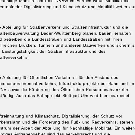
chhaltige Mobilität baut die NVBW im Bereich Neue Mobilität die
emenfelder Digitalisierung und Klimaschutz und Mobilität weiter au
e Abteilung für Straßenverkehr und Straßeninfrastruktur und die
raßenbauverwaltung Baden-Württemberg planen, bauen, erhalten
d betreiben die Bundesstraßen und Landesstraßen mit ihren
hlreichen Brücken, Tunneln und anderen Bauwerken und sichern s
e Leistungsfähigkeit der Straßeninfrastruktur und des
raßenverkehrs.
e Abteilung für Öffentlichen Verkehr ist für den Ausbau des
hienenpersonennahverkehrs, Infrastrukturprojekte bei Bahn und im
NV sowie die Förderung des Öffentlichen Personennahverkehrs
ständig. Auch das Bahnprojekt Stuttgart-Ulm wird hier bearbeitet.
ftreinhaltung und Klimaschutz, Digitalisierung, der Schutz vor
rkehrslärm und die Förderung des Fuß- und Radverkehrs, stehen
ntrum der Arbeit der Abteilung für Nachhaltige Mobilität. Ein weiter
chtiges Aufgabengebiet sind das Verkehrsrecht und die