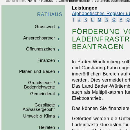
Sie sind hier:
Home
/
Rathaus
/
Online-Bürgerdienste
/
Verfahrensbeschreibun
Leistungen
Alphabetisches Register ü
RATHAUS
I
J
K
L
M
N
O
P
Q
Grusswort
FÖRDERUNG V
LADEINFRASTR
Ansprechpartner
BEANTRAGEN
Öffnungszeiten
Finanzen
In Baden-Württemberg soll
und Carsharing-Fahrzeuge
Planen und Bauen
innerörtlichen Bereich auf 
werden. Dies vermeidet erh
Grundsteuer /
Das Land Baden-Württembe
Bodenrichtwerte
auch als Multiplikatoren f
Gemeinderat
Elektroantrieb.
Gesplittete
Das können Sie finanziere
Abwassergebühr
Umwelt & Klima
Gefördert werden die Unte
Ladeinfrastrukturkosten für
Heiraten