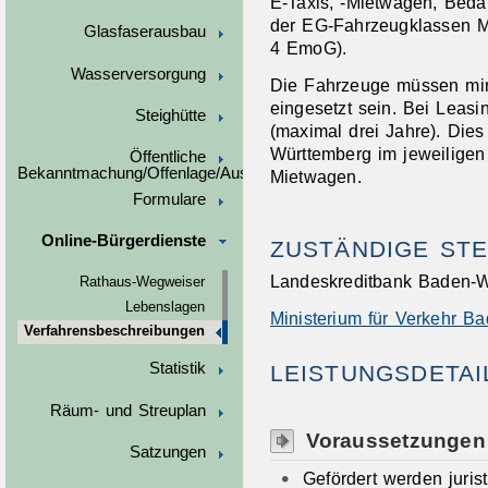
E-Taxis, -Mietwagen, Beda
der
EG
-Fahrzeugklassen M
Glasfaserausbau
4
EmoG
).
Wasserversorgung
Die Fahrzeuge müssen min
eingesetzt sein. Bei Leas
Steighütte
(maximal drei Jahre). Dies
Württemberg im jeweiligen 
Öffentliche
Bekanntmachung/Offenlage/Ausschreibungen
Mietwagen.
Formulare
Online-Bürgerdienste
ZUSTÄNDIGE STE
Landeskreditbank Baden-W
Rathaus-Wegweiser
Lebenslagen
Ministerium für Verkehr B
Verfahrensbeschreibungen
Statistik
LEISTUNGSDETAI
Räum- und Streuplan
Voraussetzungen
Satzungen
Gefördert werden juris