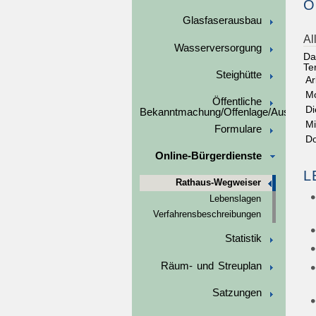
Ö
Glasfaserausbau
Al
Wasserversorgung
Da
Te
Steighütte
Ar
M
Öffentliche
Di
Bekanntmachung/Offenlage/Ausschre
Mi
Formulare
Do
Online-Bürgerdienste
L
Rathaus-Wegweiser
Lebenslagen
Verfahrensbeschreibungen
Statistik
Räum- und Streuplan
Satzungen