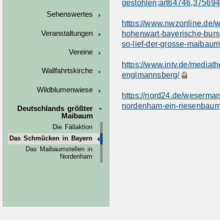
gestohlen;art64746,37569
Sehenswertes
https://www.nwzonline.de/
hohenwart-bayerische-bur
Veranstaltungen
so-lief-der-grosse-maibau
Vereine
https://www.intv.de/mediat
Wallfahrtskirche
englmannsberg/
Wildblumenwiese
https://nord24.de/weserma
nordenham-ein-riesenbaum-
Deutschlands größter
Maibaum
Die Fällaktion
Das Schmücken in Bayern
Das Maibaumstellen in
Nordenham