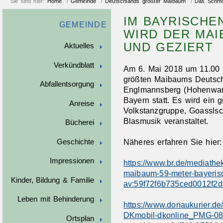
Sie sind hier:
Home
/
Gemeinde
/
Deutschlands größter Maibaum
/
Das Schmü
IM BAYRISCHE
GEMEINDE
WIRD DER MA
UND GEZIERT
Aktuelles
Verkündblatt
Am 6. Mai 2018 um 11.00 
größten Maibaums Deutschl
Abfallentsorgung
Englmannsberg (Hohenwart) 
Bayern statt. Es wird ein
Anreise
Volkstanzgruppe, Goasslsc
Blasmusik veranstaltet.
Bücherei
Näheres erfahren Sie hier:
Geschichte
Impressionen
https://www.br.de/mediathe
maibaum-59-meter-bayerisch
Kinder, Bildung & Familie
av:59f72f6b735ced0012f2df
Leben mit Behinderung
https://www.donaukurier.de
DKmobil-dkonline_PMG-0
Ortsplan