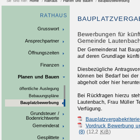
Sie sind hier:
Home
/
Rathaus
/
Planen und Bauen
/
Bauplatzbewerbung
RATHAUS
BAUPLATZVERGAB
Grusswort
Bewerbungen für künft
Gemeinde Lautenbac
Ansprechpartner
Der Gemeinderat hat Baupl
Öffnungszeiten
auf deren Grundlage künft
Finanzen
Diesbezügliche Antragsvo
können bei Bedarf bei de
Planen und Bauen
abgeholt oder hier herunt
öffentliche Auslegung
Bei Rückfragen hierzu ste
Bebauungspläne
Lautenbach, Frau Müller T
Bauplatzbewerbung
Verfügung.
Grundsteuer /
Bodenrichtwerte
Bauplatzvergabekriteri
Vordruck Bewerbung u
Gemeinderat
(8)
(12,2
KiB
)
Gesplittete