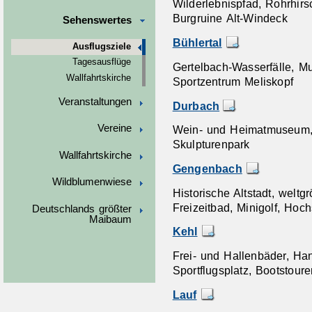
Wilderlebnispfad, Rohrhirs
Burgruine Alt-Windeck
Sehenswertes
Bühlertal
Ausflugsziele
Tagesausflüge
Gertelbach-Wasserfälle, M
Wallfahrtskirche
Sportzentrum Meliskopf
Veranstaltungen
Durbach
Vereine
Wein- und Heimatmuseum, 
Skulpturenpark
Wallfahrtskirche
Gengenbach
Wildblumenwiese
Historische Altstadt, welt
Freizeitbad, Minigolf, Hoch
Deutschlands größter
Maibaum
Kehl
Frei- und Hallenbäder, 
Sportflugsplatz, Bootstour
Lauf