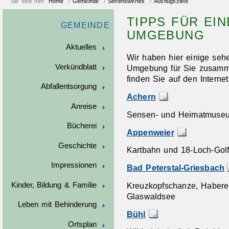
Sie sind hier:
Home
/
Gemeinde
/
Sehenswertes
/
Ausflugsziele
TIPPS FÜR EI
GEMEINDE
UMGEBUNG
Aktuelles
Wir haben hier einige sehe
Verkündblatt
Umgebung für Sie zusammen
finden Sie auf den Intern
Abfallentsorgung
Achern
Anreise
Sensen- und Heimatmuseum,
Bücherei
Appenweier
Geschichte
Kartbahn und 18-Loch-Golf
Impressionen
Bad Peterstal-Griesbach
Kinder, Bildung & Familie
Kreuzkopfschanze, Haberer
Glaswaldsee
Leben mit Behinderung
Bühl
Ortsplan