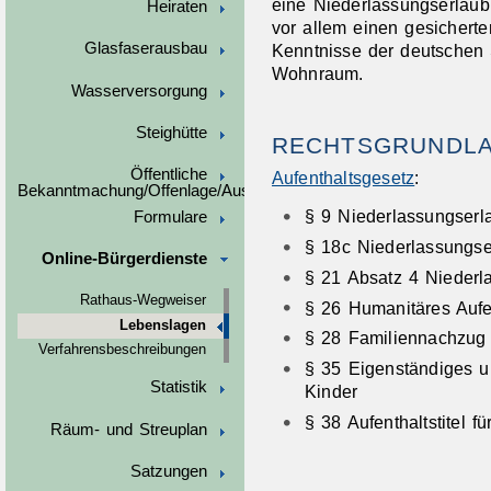
eine Niederlassungserlaub
Heiraten
vor allem einen gesichert
Glasfaserausbau
Kenntnisse der deutschen
Wohnraum.
Wasserversorgung
Steighütte
RECHTSGRUNDL
Öffentliche
Aufenthaltsgesetz
:
Bekanntmachung/Offenlage/Ausschreibungen
§ 9 Niederlassungserl
Formulare
§ 18c Niederlassungser
Online-Bürgerdienste
§ 21 Absatz 4 Niederl
Rathaus-Wegweiser
§ 26 Humanitäres Aufe
Lebenslagen
§ 28 Familiennachzug
Verfahrensbeschreibungen
§ 35 Eigenständiges un
Statistik
Kinder
§ 38 Aufenthaltstitel 
Räum- und Streuplan
Satzungen