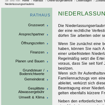
Sie sind hier:
Home
/
Rathaus
/
Online-Bürgerdienste
/
Lebenslagen
/
Zuwand
Niederlassungserlaubnis
NIEDERLASSU
RATHAUS
Grusswort
Die Niederlassungserlaubnis
der eine rechtliche Verfes
Ansprechpartner
dürfen Sie arbeiten oder se
Öffnungszeiten
Wenn Sie zunächst eine bef
haben, können Sie nach Ab
Finanzen
einer unbefristeten Nieder
Regelmäßig setzt die Erte
Planen und Bauen
voraus, dass Sie seit fünf 
besitzen.
Grundsteuer /
Wenn sich Ihr Aufenthalts
Bodenrichtwerte
Familiennachzugs von ein
Gemeinderat
ableitet, verkürzt sich dies
Beantragung einer Niederl
Gesplittete
Abwassergebühr
gelten ebenfalls kürzere Fr
Umwelt & Klima
Neben den erforderlichen 