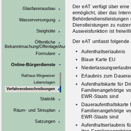
D
er eAT verfügt über eine
Glasfaserausbau
ermöglicht, über das Interne
Behördendienstleistungen 
Wasserversorgung
Dienstleistungen zu nutze
Ausweisfunktion ist freiwilli
Steighütte
Der eAT umfasst folgende A
Öffentliche
Bekanntmachung/Offenlage/Ausschreibungen
Aufenthaltserlaubnis
Formulare
Blaue Karte EU
Online-Bürgerdienste
Niederlassungserlaubn
Erlaubnis zum Dauerau
Rathaus-Wegweiser
Lebenslagen
Aufenthaltskarte für Dr
Verfahrensbeschreibungen
Familienangehörige vo
EWR-Staats sind
Statistik
Daueraufenthaltskarte f
Räum- und Streuplan
Familienangehörige vo
EWR-Staats sind
Satzungen
Aufenthaltserlaubnis 
ihre Familienangehörig