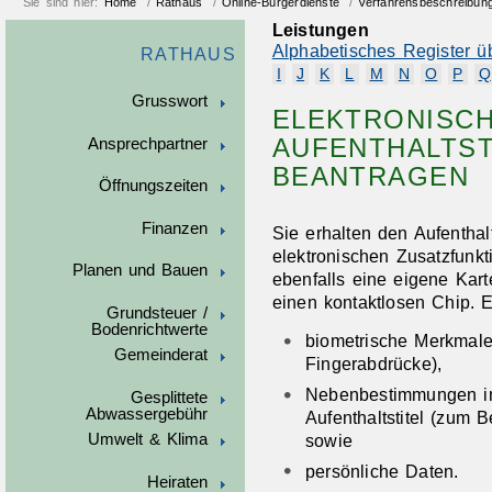
Sie sind hier:
Home
/
Rathaus
/
Online-Bürgerdienste
/
Verfahrensbeschreibun
Leistungen
Alphabetisches Register ü
RATHAUS
I
J
K
L
M
N
O
P
Q
Grusswort
ELEKTRONISC
AUFENTHALTSTI
Ansprechpartner
BEANTRAGEN
Öffnungszeiten
Finanzen
Sie erhalten den Aufenthalt
elektronischen Zusatzfunkt
Planen und Bauen
ebenfalls eine eigene Kart
einen kontaktlosen Chip. E
Grundsteuer /
Bodenrichtwerte
biometrische Merkmale 
Gemeinderat
Fingerabdrücke),
Nebenbestimmungen 
Gesplittete
Abwassergebühr
Aufenthaltstitel
(zum Be
sowie
Umwelt & Klima
persönliche Daten.
Heiraten