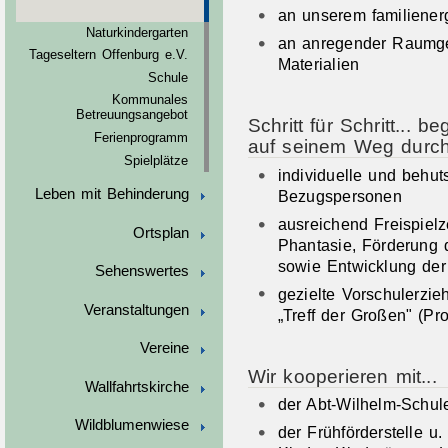
an unserem familiener
Naturkindergarten
an anregender Raumge
Tageseltern Offenburg e.V.
Materialien
Schule
Kommunales
Betreuungsangebot
Schritt für Schritt... b
Ferienprogramm
auf seinem Weg durch
Spielplätze
individuelle und behu
Leben mit Behinderung
Bezugspersonen
ausreichend Freispielze
Ortsplan
Phantasie, Förderung
sowie Entwicklung de
Sehenswertes
gezielte Vorschulerzi
Veranstaltungen
„Treff der Großen" (Pr
Vereine
Wir kooperieren mit...
Wallfahrtskirche
der Abt-Wilhelm-Schul
Wildblumenwiese
der Frühförderstelle u.