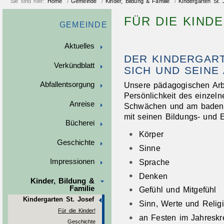
Sie sind hier:
Home
/
Gemeinde
/
Kinder, Bildung & Familie
/
Kindergarten St. 
FÜR DIE KINDE
GEMEINDE
Aktuelles
DER KINDERGART
Verkündblatt
SICH UND SEINE 
Unsere pädagogischen Arbeit
Abfallentsorgung
Persönlichkeit des einzeln
Anreise
Schwächen und am baden-w
mit seinen Bildungs- und E
Bücherei
Körper
Geschichte
Sinne
Sprache
Impressionen
Denken
Kinder, Bildung &
Familie
Gefühl und Mitgefühl
Kindergarten St. Josef
Sinn, Werte und Relig
Für die Kinder!
an Festen im Jahreskr
Geschichte