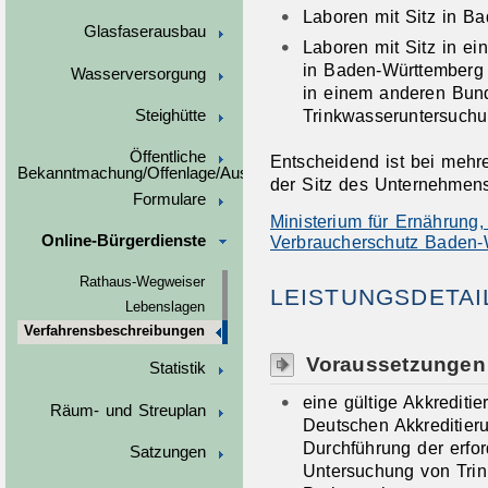
Laboren mit Sitz in B
Glasfaserausbau
Laboren mit Sitz in ei
in Baden-Württemberg 
Wasserversorgung
in einem anderen Bun
Trinkwasseruntersuchu
Steighütte
Öffentliche
Entscheidend ist bei mehr
Bekanntmachung/Offenlage/Ausschreibungen
der Sitz des Unternehmens
Formulare
Ministerium für Ernährung
Verbraucherschutz Baden-
Online-Bürgerdienste
Rathaus-Wegweiser
LEISTUNGSDETAI
Lebenslagen
Verfahrensbeschreibungen
Voraussetzungen
Statistik
eine gültige Akkreditie
Räum- und Streuplan
Deutschen Akkreditieru
Durchführung der erfor
Satzungen
Untersuchung von Trink