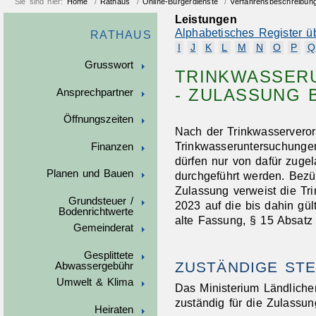
Sie sind hier:
Home
/
Rathaus
/
Online-Bürgerdienste
/
Verfahrensbeschreibun
Leistungen
Alphabetisches Register ü
RATHAUS
I
J
K
L
M
N
O
P
Q
Grusswort
TRINKWASSER
- ZULASSUNG
Ansprechpartner
Öffnungszeiten
Nach der Trinkwasserveror
Trinkwasseruntersuchungen
Finanzen
dürfen nur von dafür zuge
Planen und Bauen
durchgeführt werden. Bezü
Zulassung verweist die Tr
Grundsteuer /
2023 auf die bis dahin gü
Bodenrichtwerte
alte Fassung, § 15 Absatz 
Gemeinderat
Gesplittete
ZUSTÄNDIGE STE
Abwassergebühr
Umwelt & Klima
Das Ministerium Ländlich
zuständig für die Zulassu
Heiraten