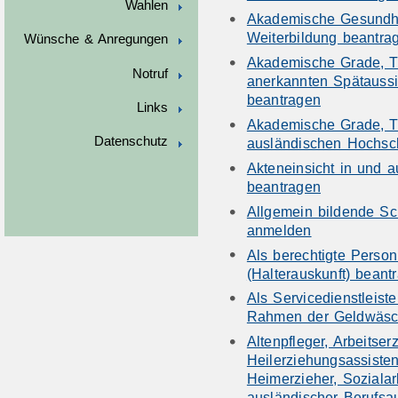
Wahlen
Akademische Gesundhe
Weiterbildung beantra
Wünsche & Anregungen
Akademische Grade, T
Notruf
anerkannten Spätauss
beantragen
Links
Akademische Grade, T
Datenschutz
ausländischen Hochsc
Akteneinsicht in und 
beantragen
Allgemein bildende Sc
anmelden
Als berechtigte Person
(Halterauskunft) beant
Als Servicedienstleiste
Rahmen der Geldwäsche
Altenpfleger, Arbeitser
Heilerziehungsassiste
Heimerzieher, Sozialar
ausländischer Berufsa