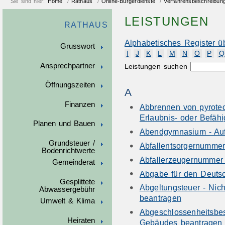
Sie sind hier:
Home
/
Rathaus
/
Online-Bürgerdienste
/
Verfahrensbeschreibun
LEISTUNGEN
RATHAUS
Alphabetisches Register ü
Grusswort
I
J
K
L
M
N
O
P
Q
Ansprechpartner
Leistungen suchen
Öffnungszeiten
A
Finanzen
Abbrennen von pyrote
Erlaubnis- oder Befäh
Planen und Bauen
Abendgymnasium - Au
Grundsteuer /
Abfallentsorgernumme
Bodenrichtwerte
Abfallerzeugernummer
Gemeinderat
Abgabe für den Deutsc
Gesplittete
Abgeltungsteuer - Nic
Abwassergebühr
beantragen
Umwelt & Klima
Abgeschlossenheitsbes
Heiraten
Gebäudes beantragen