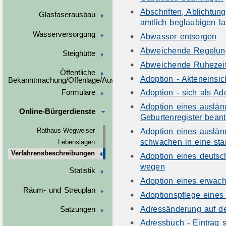
Abschriften, Ablichtun
Glasfaserausbau
amtlich beglaubigen l
Wasserversorgung
Abwasser entsorgen
Abweichende Regelung
Steighütte
Abweichende Ruhezeit
Öffentliche
Adoption - Akteneinsic
Bekanntmachung/Offenlage/Ausschreibungen
Adoption - sich als Ad
Formulare
Adoption eines auslän
Online-Bürgerdienste
Geburtenregister bean
Adoption eines auslä
Rathaus-Wegweiser
schwachen in eine sta
Lebenslagen
Verfahrensbeschreibungen
Adoption eines deuts
wegen
Statistik
Adoption eines erwac
Räum- und Streuplan
Adoptionspflege eines
Adressänderung auf de
Satzungen
Adressbuch - Eintrag 