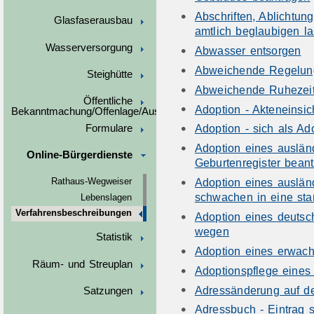
Abschriften, Ablichtun
Glasfaserausbau
amtlich beglaubigen l
Wasserversorgung
Abwasser entsorgen
Abweichende Regelung
Steighütte
Abweichende Ruhezeit
Öffentliche
Adoption - Akteneinsic
Bekanntmachung/Offenlage/Ausschreibungen
Adoption - sich als Ad
Formulare
Adoption eines auslän
Online-Bürgerdienste
Geburtenregister bean
Adoption eines auslä
Rathaus-Wegweiser
schwachen in eine sta
Lebenslagen
Verfahrensbeschreibungen
Adoption eines deuts
wegen
Statistik
Adoption eines erwac
Räum- und Streuplan
Adoptionspflege eines
Adressänderung auf de
Satzungen
Adressbuch - Eintrag 