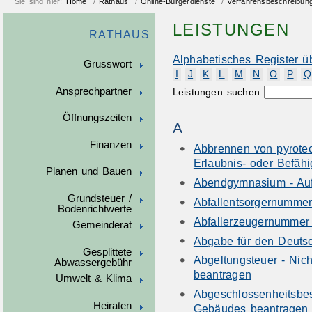
Sie sind hier:
Home
/
Rathaus
/
Online-Bürgerdienste
/
Verfahrensbeschreibun
LEISTUNGEN
RATHAUS
Alphabetisches Register ü
Grusswort
I
J
K
L
M
N
O
P
Q
Ansprechpartner
Leistungen suchen
Öffnungszeiten
A
Finanzen
Abbrennen von pyrote
Erlaubnis- oder Befäh
Planen und Bauen
Abendgymnasium - Au
Grundsteuer /
Abfallentsorgernumme
Bodenrichtwerte
Abfallerzeugernummer
Gemeinderat
Abgabe für den Deutsc
Gesplittete
Abgeltungsteuer - Nic
Abwassergebühr
beantragen
Umwelt & Klima
Abgeschlossenheitsbes
Heiraten
Gebäudes beantragen