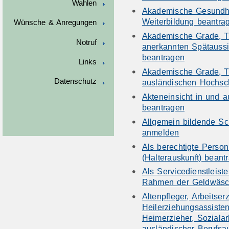
Wahlen
Akademische Gesundhe
Weiterbildung beantra
Wünsche & Anregungen
Akademische Grade, T
Notruf
anerkannten Spätauss
beantragen
Links
Akademische Grade, T
Datenschutz
ausländischen Hochsc
Akteneinsicht in und 
beantragen
Allgemein bildende Sc
anmelden
Als berechtigte Person
(Halterauskunft) beant
Als Servicedienstleiste
Rahmen der Geldwäsche
Altenpfleger, Arbeitser
Heilerziehungsassiste
Heimerzieher, Sozialar
ausländischer Berufsa