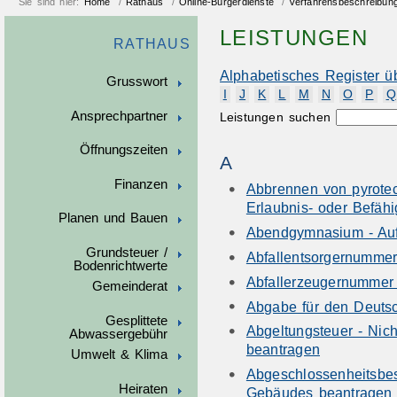
Sie sind hier:
Home
/
Rathaus
/
Online-Bürgerdienste
/
Verfahrensbeschreibun
LEISTUNGEN
RATHAUS
Alphabetisches Register ü
Grusswort
I
J
K
L
M
N
O
P
Q
Ansprechpartner
Leistungen suchen
Öffnungszeiten
A
Finanzen
Abbrennen von pyrote
Erlaubnis- oder Befäh
Planen und Bauen
Abendgymnasium - Au
Grundsteuer /
Abfallentsorgernumme
Bodenrichtwerte
Abfallerzeugernummer
Gemeinderat
Abgabe für den Deutsc
Gesplittete
Abgeltungsteuer - Nic
Abwassergebühr
beantragen
Umwelt & Klima
Abgeschlossenheitsbes
Heiraten
Gebäudes beantragen