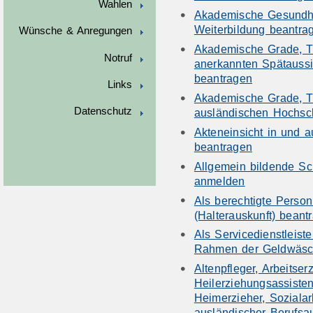
Wahlen
Akademische Gesundhe
Weiterbildung beantra
Wünsche & Anregungen
Akademische Grade, T
Notruf
anerkannten Spätauss
beantragen
Links
Akademische Grade, T
Datenschutz
ausländischen Hochsc
Akteneinsicht in und 
beantragen
Allgemein bildende Sc
anmelden
Als berechtigte Person
(Halterauskunft) beant
Als Servicedienstleiste
Rahmen der Geldwäsche
Altenpfleger, Arbeitser
Heilerziehungsassiste
Heimerzieher, Sozialar
ausländischer Berufsa