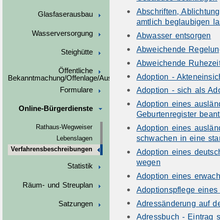
Abschriften, Ablichtun
Glasfaserausbau
amtlich beglaubigen l
Wasserversorgung
Abwasser entsorgen
Abweichende Regelung
Steighütte
Abweichende Ruhezeit
Öffentliche
Adoption - Akteneinsic
Bekanntmachung/Offenlage/Ausschreibungen
Adoption - sich als Ad
Formulare
Adoption eines auslän
Online-Bürgerdienste
Geburtenregister bean
Adoption eines auslä
Rathaus-Wegweiser
schwachen in eine sta
Lebenslagen
Verfahrensbeschreibungen
Adoption eines deuts
wegen
Statistik
Adoption eines erwac
Räum- und Streuplan
Adoptionspflege eines
Adressänderung auf de
Satzungen
Adressbuch - Eintrag 