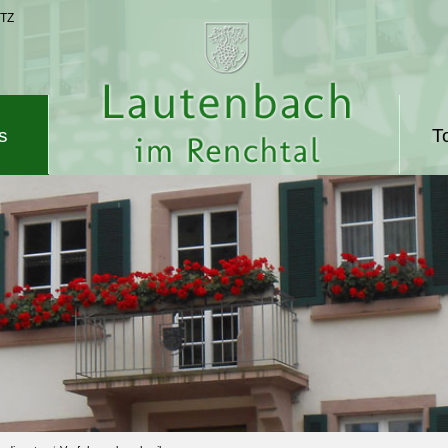
TZ
s
T