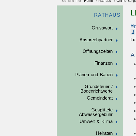
Sie sind hier:
Home
/
Rathaus
/
Online-Bürg
L
RATHAUS
Al
Grusswort
J
Ansprechpartner
Le
Öffnungszeiten
A
Finanzen
Planen und Bauen
Grundsteuer /
Bodenrichtwerte
Gemeinderat
Gesplittete
Abwassergebühr
Umwelt & Klima
Heiraten