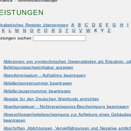
erdienste
/
Verfahrensbeschreibungen
EISTUNGEN
phabetisches Register überspringen
A
B
C
D
E
F
G
H
I
K
L
M
N
O
P
Q
R
S
T
U
V
W
X
Y
Z
istungen suchen
Abbrennen von pyrotechnischen Gegenständen als Erlaubnis- od
Befähigungsscheininhaber anzeigen
Abendgymnasium - Aufnahme beantragen
Abfallentsorgernummer beantragen
Abfallerzeugernummer beantragen
Abgabe für den Deutschen Weinfonds entrichten
Abgeltungsteuer - Nichtveranlagungs-Bescheinigung beantragen
Abgeschlossenheitsbescheinigung zur Aufteilung eines Gebäudes
beantragen
Abschriften, Ablichtungen, Vervielfältigungen und Negative amtlic