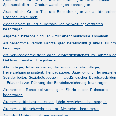
Spätaussiedlern - Gradumwandlungen beantragen
Akademische Grade, Titel und Bezeichnungen von ausländische
Hochschulen führen
Akteneinsicht in und außerhalb von Verwaltungsverfahren
beantragen
Allgemein bildende Schulen - zur Abendrealschule anmelden
Als berechtigte Person Fahrzeugregisterauskunft (Halterauskunft
beantragen
Als Servicedienstleisterin oder Servicedienstleister im Rahmen d
Geldwäscheaufsicht registrieren
Altenpfleger, Arbeitserzieher, Haus- und Familienpfleger,
Heilerziehungsassistent, Heilpädagoge, Jugend- und Heimerziehe
Sozialarbeiter, Sozialpädagoge mit ausländischer Berufsausbildu
– Erlaubnis zur Führung der Berufsbezeichnung beantragen
Altersrente - Rente bei vorzeitigem Eintritt in den Ruhestand
beantragen
Altersrente für besonders langjährig Versicherte beantragen
Altersrente für schwerbehinderte Menschen beantragen
Amtliche Meldebestätigung ausstellen