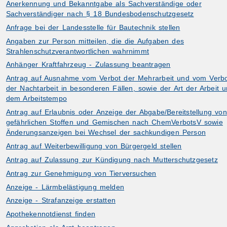
Anerkennung und Bekanntgabe als Sachverständige oder
Sachverständiger nach § 18 Bundesbodenschutzgesetz
Anfrage bei der Landesstelle für Bautechnik stellen
Angaben zur Person mitteilen, die die Aufgaben des
Strahlenschutzverantwortlichen wahrnimmt
Anhänger Kraftfahrzeug - Zulassung beantragen
Antrag auf Ausnahme vom Verbot der Mehrarbeit und vom Verb
der Nachtarbeit in besonderen Fällen, sowie der Art der Arbeit 
dem Arbeitstempo
Antrag auf Erlaubnis oder Anzeige der Abgabe/Bereitstellung von
gefährlichen Stoffen und Gemischen nach ChemVerbotsV sowie
Änderungsanzeigen bei Wechsel der sachkundigen Person
Antrag auf Weiterbewilligung von Bürgergeld stellen
Antrag auf Zulassung zur Kündigung nach Mutterschutzgesetz
Antrag zur Genehmigung von Tierversuchen
Anzeige - Lärmbelästigung melden
Anzeige - Strafanzeige erstatten
Apothekennotdienst finden