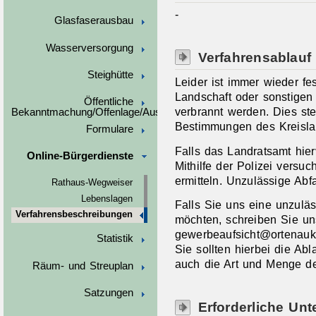
-
Glasfaserausbau
Wasserversorgung
Verfahrensablauf
Steighütte
Leider ist immer wieder fes
Landschaft oder sonstigen
Öffentliche
verbrannt werden. Dies ste
Bekanntmachung/Offenlage/Ausschreibungen
Bestimmungen des Kreislau
Formulare
Falls das Landratsamt hier
Online-Bürgerdienste
Mithilfe der Polizei versu
ermitteln. Unzulässige Abf
Rathaus-Wegweiser
Lebenslagen
Falls Sie uns eine unzuläs
Verfahrensbeschreibungen
möchten, schreiben Sie uns
gewerbeaufsicht@ortenauk
Statistik
Sie sollten hierbei die Ab
auch die Art und Menge de
Räum- und Streuplan
Satzungen
Erforderliche Unt