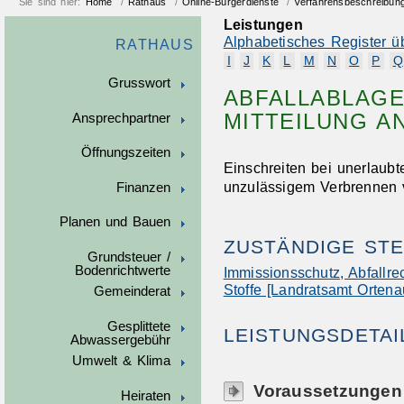
Sie sind hier:
Home
/
Rathaus
/
Online-Bürgerdienste
/
Verfahrensbeschreibun
Leistungen
Alphabetisches Register ü
RATHAUS
I
J
K
L
M
N
O
P
Q
Grusswort
ABFALLABLAGE
MITTEILUNG A
Ansprechpartner
Öffnungszeiten
Einschreiten bei unerlaubt
unzulässigem Verbrennen 
Finanzen
Planen und Bauen
ZUSTÄNDIGE STE
Grundsteuer /
Bodenrichtwerte
Immissionsschutz, Abfallr
Stoffe [Landratsamt Ortena
Gemeinderat
Gesplittete
LEISTUNGSDETAI
Abwassergebühr
Umwelt & Klima
Voraussetzungen
Heiraten