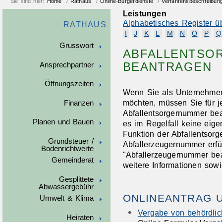
Sie sind hier:
Home
/
Rathaus
/
Online-Bürgerdienste
/
Verfahrensbeschreibun
Leistungen
Alphabetisches Register ü
RATHAUS
I
J
K
L
M
N
O
P
Q
Grusswort
ABFALLENTSO
BEANTRAGEN
Ansprechpartner
Öffnungszeiten
Wenn Sie als Unternehmen 
möchten, müssen Sie für je
Finanzen
Abfallentsorgernummer bea
Planen und Bauen
es im Regelfall keine eig
Funktion der Abfallentsor
Grundsteuer /
Abfallerzeugernummer erfül
Bodenrichtwerte
"Abfallerzeugernummer bea
Gemeinderat
weitere Informationen sowi
Gesplittete
Abwassergebühr
ONLINEANTRAG 
Umwelt & Klima
Vergabe von behördli
Heiraten