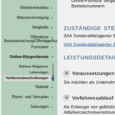
Online-Formular Verga
Betriebsnummern
Glasfaserausbau
Wasserversorgung
ZUSTÄNDIGE STE
Steighütte
SAA Sonderabfallagentur
Öffentliche
Bekanntmachung/Offenlage/Ausschreibungen
SAA Sonderabfallagentur
Formulare
LEISTUNGSDETAI
Online-Bürgerdienste
Rathaus-Wegweiser
Voraussetzungen
Lebenslagen
Verfahrensbeschreibungen
Sie möchten als Unternehm
Statistik
Räum- und Streuplan
Verfahrensablauf
Als Entsorger von gefährl
Satzungen
Abfallverzeichnisverordnun