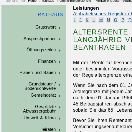
Sie sind hier:
Home
/
Rathaus
/
Online-Bürgerdienste
/
Verfahrensbeschreibun
Leistungen
Alphabetisches Register ü
RATHAUS
I
J
K
L
M
N
O
P
Q
Grusswort
ALTERSRENTE
LANGJÄHRIG V
Ansprechpartner
BEANTRAGEN
Öffnungszeiten
Finanzen
Mit der "Rente für besonde
unter bestimmten Vorausse
Planen und Bauen
der Regelaltersgrenze erha
Grundsteuer /
Wenn Sie nach dem 01. Jan
Bodenrichtwerte
Altersgrenze mit jedem J
Gemeinderat
nach dem 01. Januar 1964
45 Beitragsjahren abschlag
Gesplittete
sobald Sie das 65. Lebens
Abwassergebühr
Umwelt & Klima
Bevor Sie Ihren Rentenantr
Versicherungsverlauf kläre
Heiraten