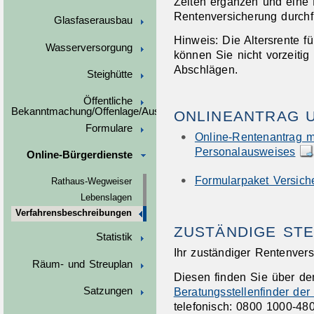
Zeiten ergänzen und eine 
Rentenversicherung durchf
Glasfaserausbau
Hinweis:
Die Altersrente f
Wasserversorgung
können Sie nicht vorzeiti
Abschlägen.
Steighütte
Öffentliche
Bekanntmachung/Offenlage/Ausschreibungen
ONLINEANTRAG 
Formulare
Online-Rentenantrag m
Personalausweises
Online-Bürgerdienste
Formularpaket Versich
Rathaus-Wegweiser
Lebenslagen
Verfahrensbeschreibungen
ZUSTÄNDIGE STE
Statistik
Ihr zuständiger Rentenvers
Räum- und Streuplan
Diesen finden Sie über d
Beratungsstellenfinder de
Satzungen
telefonisch: 0800 1000-480