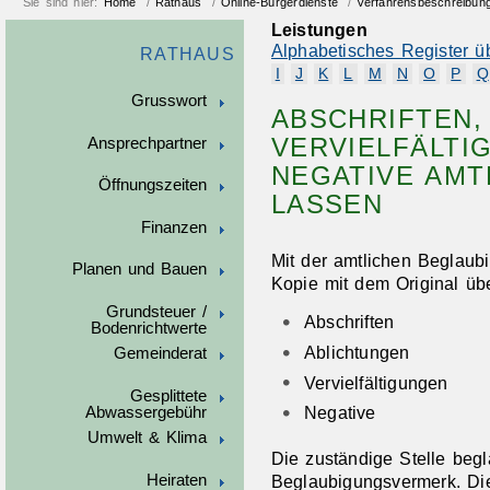
Sie sind hier:
Home
/
Rathaus
/
Online-Bürgerdienste
/
Verfahrensbeschreibun
Leistungen
Alphabetisches Register ü
RATHAUS
I
J
K
L
M
N
O
P
Q
Grusswort
ABSCHRIFTEN,
VERVIELFÄLTI
Ansprechpartner
NEGATIVE AMT
Öffnungszeiten
LASSEN
Finanzen
Mit der amtlichen Beglaubi
Planen und Bauen
Kopie mit dem Original üb
Grundsteuer /
Abschriften
Bodenrichtwerte
Ablichtungen
Gemeinderat
Vervielfältigungen
Gesplittete
Negative
Abwassergebühr
Umwelt & Klima
Die zuständige Stelle begl
Heiraten
Beglaubigungsvermerk.
Di