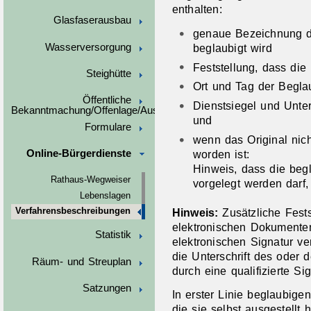
enthalten:
Glasfaserausbau
genaue Bezeichnung d
Wasserversorgung
beglaubigt wird
Feststellung, dass die
Steighütte
O
rt und Tag der Begl
Öffentliche
Dienstsiegel und Unte
Bekanntmachung/Offenlage/Ausschreibungen
und
Formulare
wenn das Original nich
worden ist:
Online-Bürgerdienste
Hinweis, dass die beg
Rathaus-Wegweiser
vorgelegt werden darf, 
Lebenslagen
Hinweis:
Zusätzliche Fest
Verfahrensbeschreibungen
elektronischen Dokumenten,
Statistik
elektronischen Signatur ve
die Unterschrift des oder 
Räum- und Streuplan
d
urch eine qualifizierte Sig
Satzungen
In erster Linie beglaubige
die sie selbst ausgestellt