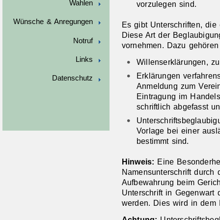
Wahlen
vorzulegen sind.
Wünsche & Anregungen
Es gibt Unterschriften, di
Diese Art der Beglaubigun
Notruf
vornehmen.
Dazu gehören 
Links
Willenserklärungen, z
Erklärungen verfahrens
Datenschutz
Anmeldung zum Verein
Eintragung im Handelsr
schriftlich abgefasst u
Unterschriftsbeglaubigu
Vorlage bei einer aus
bestimmt sind.
Hinweis:
Eine Besonderhei
Namensunterschrift durch d
Aufbewahrung beim Gericht
Unterschrift in Gegenwart 
werden. Dies wird in dem 
Achtung:
Unterschriftsbeg