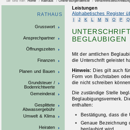
Sie sind hier:
Home
/
Rathaus
/
Online-Bürgerdienste
/
Verfahrensbeschreibun
Leistungen
Alphabetisches Register ü
RATHAUS
I
J
K
L
M
N
O
P
Q
Grusswort
UNTERSCHRIFT
BEGLAUBIGEN
Ansprechpartner
Öffnungszeiten
Mit der amtlichen Beglaubi
die Unterschrift geleistet 
Finanzen
Hinweis:
Dies gilt auch fü
Planen und Bauen
Form von Buchstaben oder
die nicht schreiben können
Grundsteuer /
Bodenrichtwerte
Die zuständige Stelle begl
Gemeinderat
Beglaubigungsvermerk. Di
enthalten:
Gesplittete
Abwassergebühr
Bestätigung, dass die U
Umwelt & Klima
Genaue Bezeichnung de
Heiraten
beglaubigt wird,