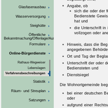
Angabe, ob
Glasfaserausbau
sich die oder der 
Bedienstete Gewiss
Wasserversorgung
hat und
Steighütte
die Unterschrift i
vollzogen oder ane
Öffentliche
Bekanntmachung/Offenlage/Ausschreibungen
Formulare
Hinweis, dass die Beg
angegebenen Behörde o
Online-Bürgerdienste
Ort und Tag der Begla
Unterschrift der oder 
Rathaus-Wegweiser
Bediensteten und
Lebenslagen
Verfahrensbeschreibungen
Dienstsiegel
Statistik
Die Wohnortgemeinde begla
Räum- und Streuplan
bei einer deutschen 
oder
Satzungen
aufgrund einer Rechtsvo