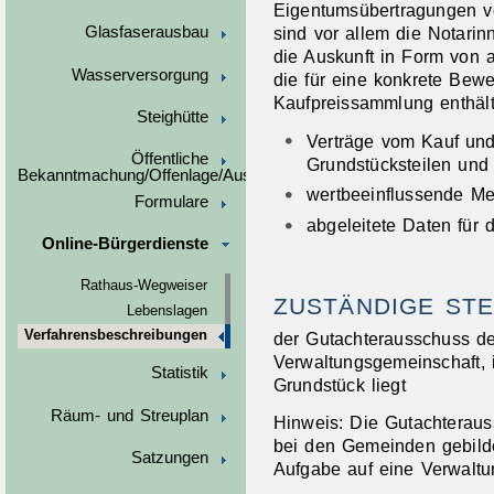
Eigentumsübertragungen v
sind vor allem die Notarin
Glasfaserausbau
die Auskunft in Form von 
Wasserversorgung
die für eine konkrete Bewe
Kaufpreissammlung enthält
Steighütte
Verträge vom Kauf un
Öffentliche
Grundstücksteilen un
Bekanntmachung/Offenlage/Ausschreibungen
wertbeeinflussende M
Formulare
abgeleitete Daten für 
Online-Bürgerdienste
Rathaus-Wegweiser
ZUSTÄNDIGE STE
Lebenslagen
Verfahrensbeschreibungen
der Gutachterausschuss de
Verwaltungsgemeinschaft, 
Statistik
Grundstück liegt
Räum- und Streuplan
Hinweis: Die Gutachterau
bei den Gemeinden gebild
Satzungen
Aufgabe auf eine Verwaltu