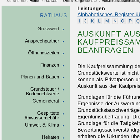
Sie sind hier:
Home
/
Rathaus
/
Online-Bürgerdienste
/
Verfahrensbeschreibun
Leistungen
Alphabetisches Register ü
RATHAUS
I
J
K
L
M
N
O
P
Q
Grusswort
AUSKUNFT AU
KAUFPREISSA
Ansprechpartner
BEANTRAGEN
Öffnungszeiten
Finanzen
Die Kaufpreissammlung de
Grundstückswerte ist nicht 
Planen und Bauen
können als Privatperson u
Auskunft aus der Kaufprei
Grundsteuer /
Bodenrichtwerte
Grundlagen für die Führun
Gemeinderat
Ergebnisse der Auswertun
Grundstückstauschverträg
Gesplittete
Eigentumsübertragung. Die
Abwassergebühr
Grundlage für die Tätigke
Umwelt & Klima
Bewertungssachverständig
erhalten die Urkunden über
Heiraten