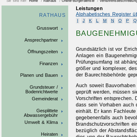
Sie sind hier:
Home
/
Rathaus
/
Online-Bürgerdienste
/
Verfahrensbeschreibun
Leistungen
Alphabetisches Register ü
RATHAUS
I
J
K
L
M
N
O
P
Q
Grusswort
BAUGENEHMIG
Ansprechpartner
Grundsätzlich ist vor Erri
Öffnungszeiten
Anlagen ein Baugenehmigu
Prüfungsumfang ist abhäng
Finanzen
größer und komplexer, des
der Baurechtsbehörde gepr
Planen und Bauen
Auch soweit Bauvorhaben 
Grundsteuer /
geprüft werden, müssen sie
Bodenrichtwerte
Vorschriften entsprechen. 
Gemeinderat
dass sein Vorhaben auch di
Gesplittete
einhält. Er kann Fachleute
Abwassergebühr
gegebenenfalls auch bevo
Umwelt & Klima
Brandschutzvorschriften e
bezüglich der Abstandsflä
Heiraten
dies von der Baurechtsbehö