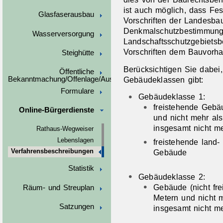
ist auch möglich, dass F
Glasfaserausbau
Vorschriften der Landesba
Denkmalschutzbestimmung
Wasserversorgung
Landschaftsschutzgebiets
Vorschriften dem Bauvorh
Steighütte
Berücksichtigen Sie dabei
Öffentliche
Gebäudeklassen gibt:
Bekanntmachung/Offenlage/Ausschreibungen
Formulare
Gebäudeklasse 1:
freistehende Gebä
Online-Bürgerdienste
und nicht mehr al
insgesamt nicht m
Rathaus-Wegweiser
Lebenslagen
freistehende land- 
Gebäude
Verfahrensbeschreibungen
Statistik
Gebäudeklasse 2:
Gebäude (nicht fre
Räum- und Streuplan
Metern und nicht 
Satzungen
insgesamt nicht m