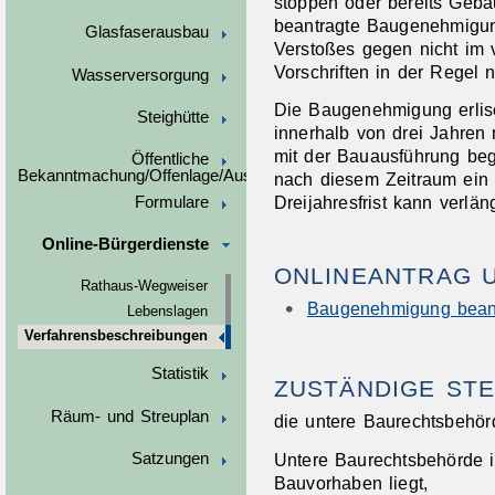
stoppen oder bereits Geba
beantragte Baug
e
nehmigun
Glasfaserausbau
Ve
r
stoßes gegen nicht im 
Vo
r
schriften in der Regel 
Wasserversorgung
Die Baugenehmigung erlis
Steighütte
inne
r
halb von drei Jahren
mit der Bauausführung be
Öffentliche
Bekanntmachung/Offenlage/Ausschreibungen
nach di
e
sem Zeitraum ein 
Dreijahre
s
frist
kann verlän
Formulare
Online-Bürgerdienste
ONLINEANTRAG 
Rathaus-Wegweiser
Baugenehmigung bean
Lebenslagen
Verfahrensbeschreibungen
Statistik
ZUSTÄNDIGE STE
Räum- und Streuplan
die untere Baurechtsbehör
Untere Baurechtsbehörde is
Satzungen
Bauvorhaben liegt,