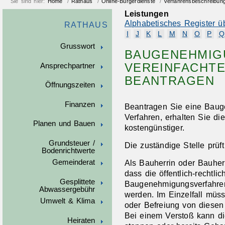
Sie sind hier:
Home
/
Rathaus
/
Online-Bürgerdienste
/
Verfahrensbeschreibun
Leistungen
Alphabetisches Register ü
RATHAUS
I
J
K
L
M
N
O
P
Q
Grusswort
BAUGENEHMIG
VEREINFACHT
Ansprechpartner
BEANTRAGEN
Öffnungszeiten
Finanzen
Beantragen Sie eine Baug
Verfahren, erhalten Sie d
Planen und Bauen
kostengünstiger.
Grundsteuer /
Die zuständige Stelle prüf
Bodenrichtwerte
Als Bauherrin oder Bauherr
Gemeinderat
dass
die
öffentlich-rechtlic
Gesplittete
Baugenehmigungsverfahren 
Abwassergebühr
werden. Im Einzelfall müs
Umwelt & Klima
oder Befreiung von
diesen
Bei einem Verstoß kann d
Heiraten