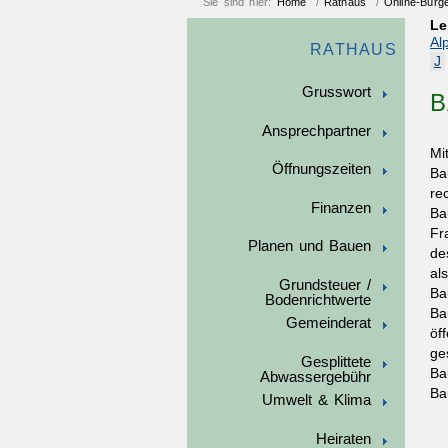
Sie sind hier:
Home
/
Rathaus
/
Online-Bürg
Le
Al
RATHAUS
J
Grusswort
B
Ansprechpartner
Mi
Öffnungszeiten
Ba
re
Finanzen
Ba
Fr
Planen und Bauen
de
al
Grundsteuer /
Ba
Bodenrichtwerte
Ba
Gemeinderat
öf
ge
Gesplittete
Ba
Abwassergebühr
Ba
Umwelt & Klima
Heiraten