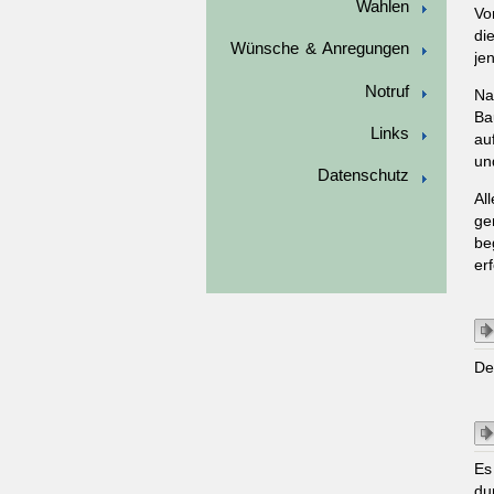
Wahlen
Vo
di
Wünsche & Anregungen
je
Notruf
Na
Ba
Links
au
un
Datenschutz
Al
ge
be
erf
De
Es
du