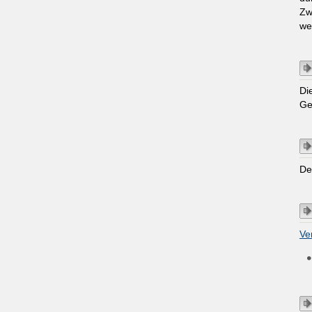
Zw
we
Di
Ge
De
Ve