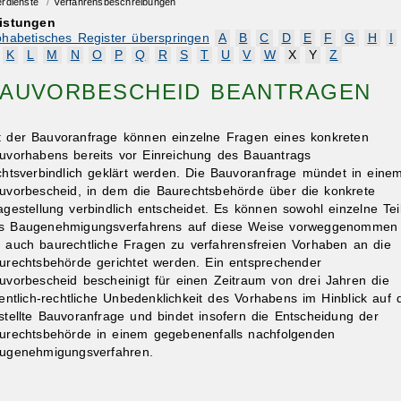
erdienste
/
Verfahrensbeschreibungen
istungen
phabetisches Register überspringen
A
B
C
D
E
F
G
H
I
K
L
M
N
O
P
Q
R
S
T
U
V
W
X
Y
Z
AUVORBESCHEID BEANTRAGEN
t der Bauvoranfrage können einzelne Fragen eines konkreten
uvorhabens bereits vor Einreichung des Bauantrags
chtsverbindlich geklärt werden. Die Bauvoranfrage mündet in eine
uvorbescheid, in dem die Baurechtsbehörde über die konkrete
agestellung verbindlich entscheidet. Es können sowohl einzelne Tei
s Baugenehmigungsverfahrens auf diese Weise vorweggenommen
s auch baurechtliche Fragen zu verfahrensfreien Vorhaben an die
urechtsbehörde gerichtet werden. Ein entsprechender
uvorbescheid bescheinigt für einen Zeitraum von drei Jahren die
fentlich-rechtliche Unbedenklichkeit des Vorhabens im Hinblick auf 
stellte Bauvoranfrage und bindet insofern die Entscheidung der
urechtsbehörde in einem gegebenenfalls nachfolgenden
ugenehmigungsverfahren.