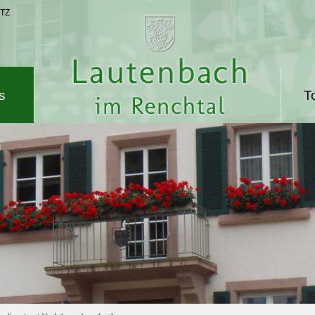
TZ
s
T