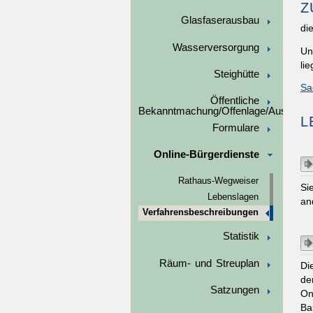
Z
Glasfaserausbau
di
Wasserversorgung
Un
li
Steighütte
Sa
Öffentliche
Bekanntmachung/Offenlage/Ausschre
L
Formulare
Online-Bürgerdienste
Rathaus-Wegweiser
Si
Lebenslagen
an
Verfahrensbeschreibungen
Statistik
Räum- und Streuplan
Di
de
Satzungen
On
Ba