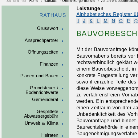
Sie sind hier:
Home
/
Rathaus
/
Online-Bürgerdienste
/
Verfahrensbeschreibun
Leistungen
Alphabetisches Register ü
RATHAUS
I
J
K
L
M
N
O
P
Q
Grusswort
BAUVORBESCH
Ansprechpartner
Mit der Bauvoranfrage kön
Öffnungszeiten
Bauvorhabens bereits vor 
rechtsverbindlich geklärt 
Finanzen
einem Bauvorbescheid, in
konkrete Fragestellung ver
Planen und Bauen
sowohl einzelne Teile de
Grundsteuer /
diese Weise vorweggenomm
Bodenrichtwerte
zu verfahrensfreien Vorha
Gemeinderat
werden. Ein entsprechende
einen Zeitraum von drei Jah
Gesplittete
Unbedenklichkeit des Vorha
Abwassergebühr
Bauvoranfrage und bindet 
Umwelt & Klima
Baurechtsbehörde in eine
Baugenehmigungsverfahre
Heiraten