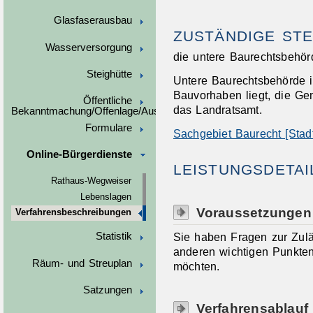
Glasfaserausbau
ZUSTÄNDIGE STE
Wasserversorgung
die untere Baurechtsbehör
Steighütte
Untere Baurechtsbehörde is
Bauvorhaben liegt, die Ge
Öffentliche
das Landratsamt.
Bekanntmachung/Offenlage/Ausschreibungen
Formulare
Sachgebiet Baurecht [Stadt
Online-Bürgerdienste
LEISTUNGSDETAI
Rathaus-Wegweiser
Lebenslagen
Voraussetzungen
Verfahrensbeschreibungen
Sie haben Fragen zur Zulä
Statistik
anderen wichtigen Punkten
Räum- und Streuplan
möchten.
Satzungen
Verfahrensablauf