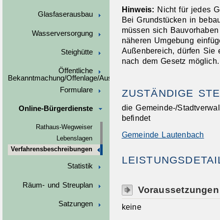
Hinweis:
Nicht für jedes G
Glasfaserausbau
Bei Grundstücken in beba
müssen sich Bauvorhaben 
Wasserversorgung
näheren Umg
e
bung einfüg
Außenbereich, dürfen Sie
Steighütte
nach dem Gesetz möglich.
Öffentliche
Bekanntmachung/Offenlage/Ausschreibungen
Formulare
ZUSTÄNDIGE STE
die Gemeinde-/Stadtverwal
Online-Bürgerdienste
befindet
Rathaus-Wegweiser
Gemeinde Lautenbach
Lebenslagen
Verfahrensbeschreibungen
LEISTUNGSDETAI
Statistik
Räum- und Streuplan
Voraussetzungen
Satzungen
keine