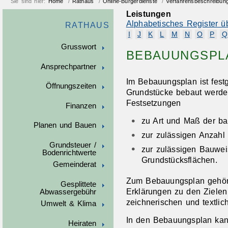
Sie sind hier:
Home
/
Rathaus
/
Online-Bürgerdienste
/
Verfahrensbeschreibun
Leistungen
Alphabetisches Register ü
RATHAUS
I
J
K
L
M
N
O
P
Q
Grusswort
BEBAUUNGSPL
Ansprechpartner
Im Bebauungsplan ist fest
Öffnungszeiten
Grundstücke bebaut werde
Festsetzungen
Finanzen
zu Art und Maß der ba
Planen und Bauen
zur zulässigen Anzahl
Grundsteuer /
zur zulässigen Bauwe
Bodenrichtwerte
Grundstücksflächen.
Gemeinderat
Zum Bebauungsplan gehört
Gesplittete
Erkläru
n
gen zu den Zielen
Abwassergebühr
zeichnerischen und textlic
Umwelt & Klima
In den Bebauungsplan kan
Heiraten