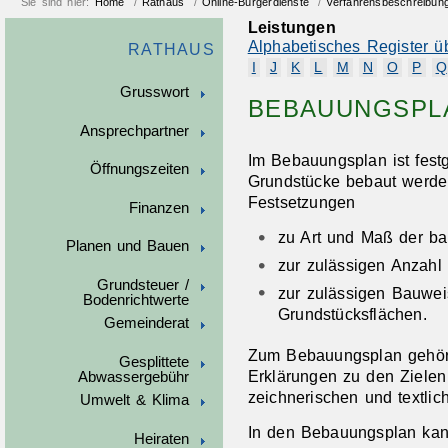
Sie sind hier:
Home
/
Rathaus
/
Online-Bürgerdienste
/
Verfahrensbeschreibun
Leistungen
Alphabetisches Register ü
RATHAUS
I
J
K
L
M
N
O
P
Q
Grusswort
BEBAUUNGSPL
Ansprechpartner
Im Bebauungsplan ist fest
Öffnungszeiten
Grundstücke bebaut werde
Festsetzungen
Finanzen
zu Art und Maß der ba
Planen und Bauen
zur zulässigen Anzahl
Grundsteuer /
zur zulässigen Bauwe
Bodenrichtwerte
Grundstücksflächen.
Gemeinderat
Zum Bebauungsplan gehört
Gesplittete
Erkläru
n
gen zu den Zielen
Abwassergebühr
zeichnerischen und textlic
Umwelt & Klima
In den Bebauungsplan kan
Heiraten