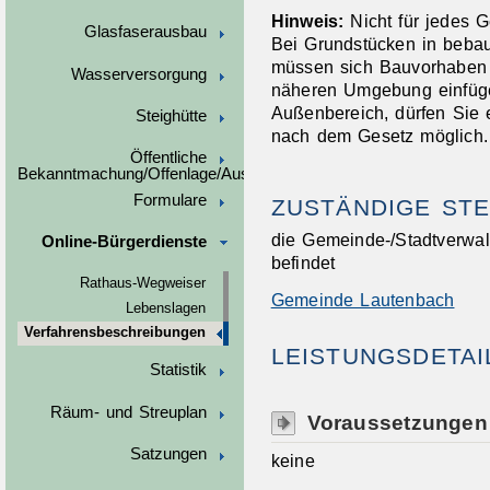
Hinweis:
Nicht für jedes G
Glasfaserausbau
Bei Grundstücken in beba
müssen sich Bauvorhaben 
Wasserversorgung
näheren Umg
e
bung einfüg
Außenbereich, dürfen Sie
Steighütte
nach dem Gesetz möglich.
Öffentliche
Bekanntmachung/Offenlage/Ausschreibungen
Formulare
ZUSTÄNDIGE STE
die Gemeinde-/Stadtverwal
Online-Bürgerdienste
befindet
Rathaus-Wegweiser
Gemeinde Lautenbach
Lebenslagen
Verfahrensbeschreibungen
LEISTUNGSDETAI
Statistik
Räum- und Streuplan
Voraussetzungen
Satzungen
keine