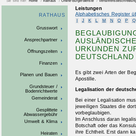
Sie sind hier:
Home
/
Rathaus
/
Online-Bürgerdienste
/
Verfahrensbeschreibun
Leistungen
Alphabetisches Register ü
RATHAUS
I
J
K
L
M
N
O
P
Q
Grusswort
BEGLAUBIGUN
AUSLÄNDISCHE
Ansprechpartner
URKUNDEN ZU
Öffnungszeiten
DEUTSCHLAND
Finanzen
Es gibt zwei Arten der Beg
Planen und Bauen
Apostille.
Grundsteuer /
Legalisation der deutsc
Bodenrichtwerte
Gemeinderat
Bei einer Legalisation mu
jeweiligen Staates die dor
Gesplittete
vorbeglaubigen.
Abwassergebühr
Im Anschluss daran legalis
Umwelt & Klima
Botschaft oder das Konsul
ihre Echtheit. Erst dann k
Heiraten