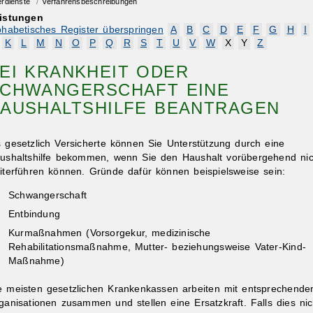
erdienste
/
Verfahrensbeschreibungen
istungen
phabetisches Register überspringen
A
B
C
D
E
F
G
H
I
K
L
M
N
O
P
Q
R
S
T
U
V
W
X
Y
Z
EI KRANKHEIT ODER
CHWANGERSCHAFT EINE
AUSHALTSHILFE BEANTRAGEN
s gesetzlich Versicherte können Sie Unterstützung durch eine
ushaltshilfe bekommen, wenn Sie den Haushalt vorübergehend nic
iterführen können. Gründe dafür können beispielsweise sein:
Schwangerschaft
Entbindung
Kurmaßnahmen (Vorsorgekur, medizinische
Rehabilitationsmaßnahme, Mutter- beziehungsweise Vater-Kind-
Maßnahme)
e meisten gesetzlichen Krankenkassen arbeiten mit entsprechende
ganisationen zusammen und stellen eine Ersatzkraft. Falls dies nic