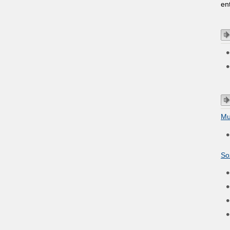
en
Mu
So