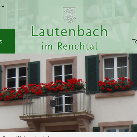
TZ
s
T