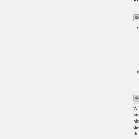
We
au
ni
di
Be