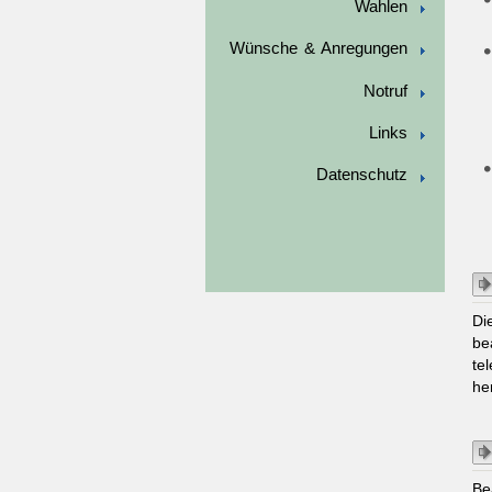
Wahlen
Wünsche & Anregungen
Notruf
Links
Datenschutz
Di
be
te
he
Be