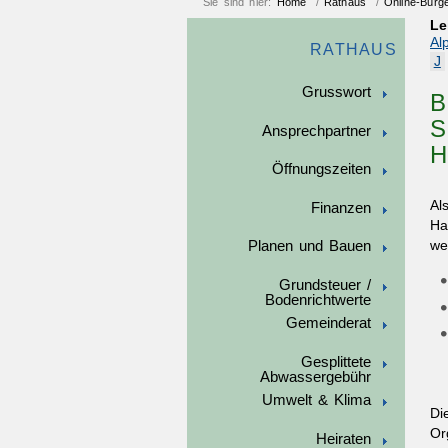
Sie sind hier:
Home
/
Rathaus
/
Online-Bürg
Le
Al
RATHAUS
J
Grusswort
B
S
Ansprechpartner
H
Öffnungszeiten
Al
Finanzen
Ha
we
Planen und Bauen
Grundsteuer /
Bodenrichtwerte
Gemeinderat
Gesplittete
Abwassergebühr
Umwelt & Klima
Di
Or
Heiraten