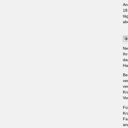
An
18
tä
ab
Ne
Ih
da
Ha
Be
ve
ve
Kr
Vo
Fü
Kr
Fa
an