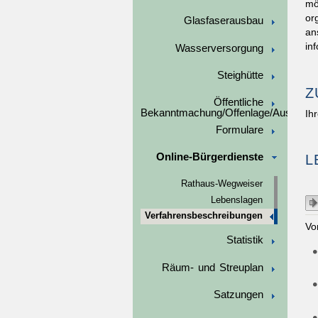
mö
or
Glasfaserausbau
an
in
Wasserversorgung
Steighütte
Z
Öffentliche
Bekanntmachung/Offenlage/Ausschre
Ih
Formulare
Online-Bürgerdienste
L
Rathaus-Wegweiser
Lebenslagen
Verfahrensbeschreibungen
Vo
Statistik
Räum- und Streuplan
Satzungen