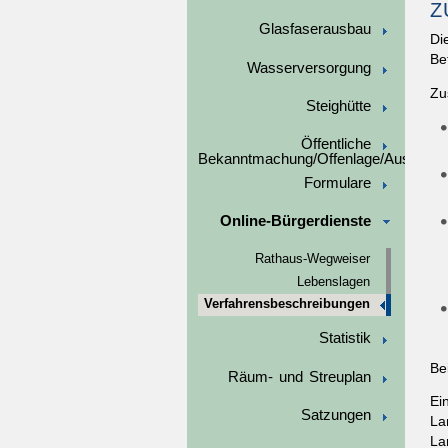
Z
Glasfaserausbau
Di
Be
Wasserversorgung
Zu
Steighütte
Öffentliche
Bekanntmachung/Offenlage/Ausschre
Formulare
Online-Bürgerdienste
Rathaus-Wegweiser
Lebenslagen
Verfahrensbeschreibungen
Statistik
Be
Räum- und Streuplan
Ei
Satzungen
La
La