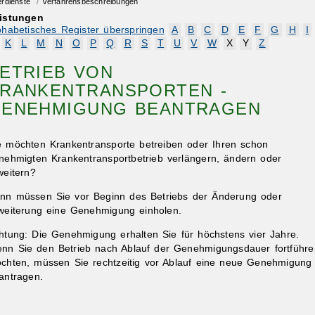
erdienste
/
Verfahrensbeschreibungen
istungen
phabetisches Register überspringen
A
B
C
D
E
F
G
H
I
K
L
M
N
O
P
Q
R
S
T
U
V
W
X
Y
Z
ETRIEB VON
RANKENTRANSPORTEN -
ENEHMIGUNG BEANTRAGEN
e möchten Krankentransporte betreiben oder Ihren schon
nehmigten Krankentransportbetrieb verlängern, ändern oder
weitern?
nn müssen Sie vor Beginn des Betriebs der Änderung oder
weiterung eine Genehmigung einholen.
htung: Die Genehmigung erhalten Sie für höchstens vier Jahre.
nn Sie den Betrieb nach Ablauf der Genehmigungsdauer fortführe
chten, müssen Sie rechtzeitig vor Ablauf eine neue Genehmigung
antragen.