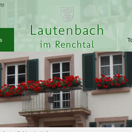
TZ
s
T