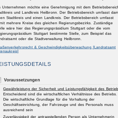
n Unternehmen möchte eine Genehmigung mit dem Betriebsbereic
adtkreis und Landkreis Heilbronn. Der Betriebsbereich umfasst dam
nen Stadtkreis und einen Landkreis. Der Betriebsbereich umfasst
mit mehrere Kreise des gleichen Regierungsbezirks. Zuständige
elle wäre hier das Regierungspräsidium Stuttgart oder die vom
gierungspräsidium Stuttgart bestimmte Stelle, zum Beispiel das
ndratsamt oder die Stadtverwaltung Heilbronn.
raßenverkehrsrecht & Geschwindigkeitsüberwachung [Landratsamt
tenaukreis]
EISTUNGSDETAILS
Voraussetzungen
Gewährleistung der Sicherheit und Leistungsfähigkeit des Betrieb
Entscheidend sind die wirtschaftlichen Verhältnisse des Betriebs.
Die wirtschaftliche Grundlage für die Vorhaltung der
Geschäftseinrichtung, der Fahrzeuge und des Personals muss
ausreichend sein
Zuverlässigkeit der antragstellenden Person als
Unt
ernehmerin