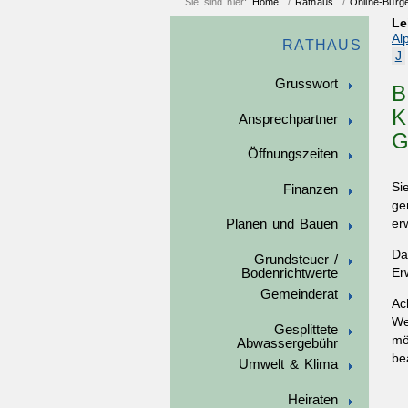
Sie sind hier:
Home
/
Rathaus
/
Online-Bürg
Le
Al
RATHAUS
J
Grusswort
B
K
Ansprechpartner
G
Öffnungszeiten
Si
Finanzen
ge
er
Planen und Bauen
Da
Grundsteuer /
Bodenrichtwerte
Er
Gemeinderat
Ac
We
Gesplittete
mö
Abwassergebühr
be
Umwelt & Klima
Heiraten