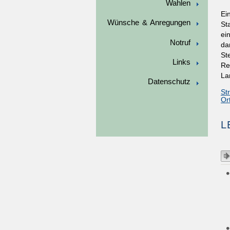
Wahlen
Ei
Wünsche & Anregungen
St
ei
Notruf
da
St
Links
Re
La
Datenschutz
St
Or
L