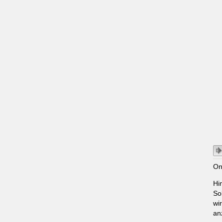
On
Hi
So
wi
an