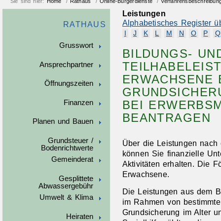
Sie sind hier:
Home
/
Rathaus
/
Online-Bürgerdienste
/
Verfahrensbeschreibun
Leistungen
Alphabetisches Register ü
RATHAUS
I
J
K
L
M
N
O
P
Q
Grusswort
BILDUNGS- UN
TEILHABELEIS
Ansprechpartner
ERWACHSENE 
Öffnungszeiten
GRUNDSICHERU
BEI ERWERBS
Finanzen
BEANTRAGEN
Planen und Bauen
Grundsteuer /
Über die Leistungen nach
Bodenrichtwerte
können Sie finanzielle Unt
Gemeinderat
Aktivitäten erhalten. Die F
Erwachsene.
Gesplittete
Abwassergebühr
Die Leistungen aus dem B
Umwelt & Klima
im Rahmen von bestimmten 
Grundsicherung im Alter u
Heiraten