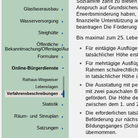
Sozialhilfe zählt zu diese
Anspruch auf Grundsicheru
Glasfaserausbau
Erwerbsminderung haben, 
finanzielle Unterstützung
Wasserversorgung
beantragen Die Förderung b
Steighütte
Bis maximal zum 25. Lebe
Öffentliche
Für eintägige Ausflüg
Bekanntmachung/Offenlage/Ausschreibungen
tatsächlicher Höhe erst
Formulare
Für mehrtägige Ausflü
Online-Bürgerdienste
Rahmen schulrechtlic
in tatsächlicher Höhe
Rathaus-Wegweiser
Die Ausstattung mit pe
Lebenslagen
mit zwei pauschalen B
Verfahrensbeschreibungen
gefördert. Die Höhe de
zwischen dem 1. und 2
Statistik
Die erforderlichen tat
Räum- und Streuplan
Beförderung zur näch
Bildungsganges (Schü
Satzungen
übernommen.