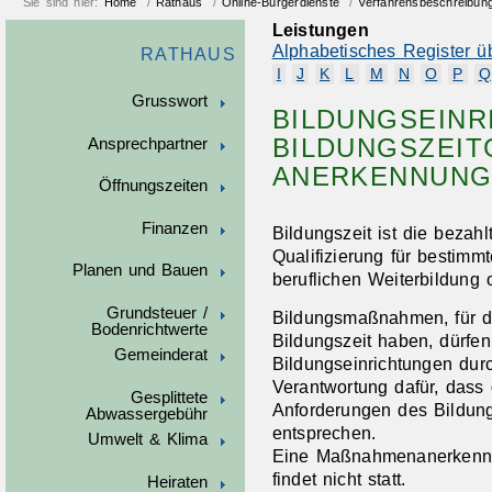
Sie sind hier:
Home
/
Rathaus
/
Online-Bürgerdienste
/
Verfahrensbeschreibun
Leistungen
Alphabetisches Register ü
RATHAUS
I
J
K
L
M
N
O
P
Q
Grusswort
BILDUNGSEINR
BILDUNGSZEIT
Ansprechpartner
ANERKENNUNG
Öffnungszeiten
Finanzen
Bildungszeit ist die bezahl
Qualifizierung für bestimmt
Planen und Bauen
beruflichen Weiterbildung 
Grundsteuer /
Bildungsmaßnahmen, für di
Bodenrichtwerte
Bildungszeit haben, dürfen
Gemeinderat
Bildungseinrichtungen dur
Verantwortung dafür, das
Gesplittete
Anforderungen des Bildun
Abwassergebühr
entsprechen.
Umwelt & Klima
Eine Maßnahmenanerkennu
findet nicht statt.
Heiraten