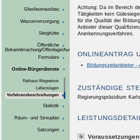
Achtung: Da im Bereich der
Glasfaserausbau
Tätigkeiten kein Gütesieg
für die Qualität der Bildungs
Wasserversorgung
Anbieter dieser Qualifizi
Anerkennungsverfahren.
Steighütte
Öffentliche
Bekanntmachung/Offenlage/Ausschreibungen
ONLINEANTRAG 
Formulare
Bildungszeitanbieter -
Online-Bürgerdienste
Rathaus-Wegweiser
ZUSTÄNDIGE STE
Lebenslagen
Verfahrensbeschreibungen
Regierungspräsidium Karl
Statistik
LEISTUNGSDETAI
Räum- und Streuplan
Satzungen
Voraussetzungen