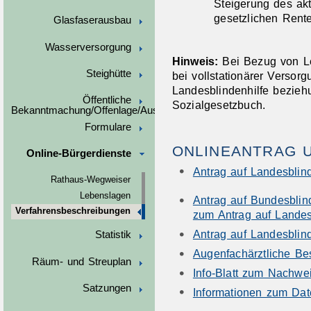
Steigerung des akt
gesetzlichen Rent
Glasfaserausbau
Wasserversorgung
Hinweis:
Bei Bezug von Le
Steighütte
bei vollstationärer Versorg
Landesblindenhilfe bezieh
Öffentliche
Sozialgesetzbuch.
Bekanntmachung/Offenlage/Ausschreibungen
Formulare
ONLINEANTRAG 
Online-Bürgerdienste
Antrag auf Landesblind
Rathaus-Wegweiser
Lebenslagen
Antrag auf Bundesblin
Verfahrensbeschreibungen
zum Antrag auf Landes
Antrag auf Landesblind
Statistik
Augenfachärztliche Be
Räum- und Streuplan
Info-Blatt zum Nachwei
Satzungen
Informationen zum Dat