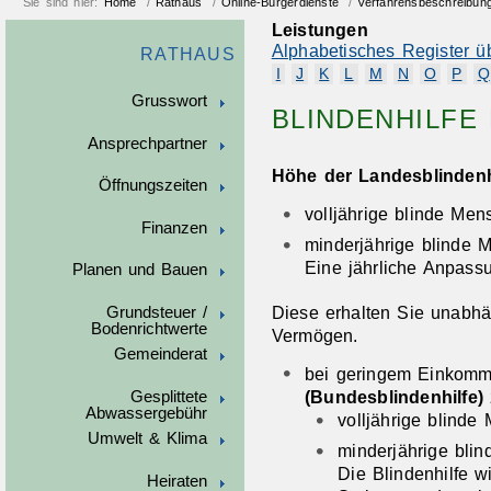
Sie sind hier:
Home
/
Rathaus
/
Online-Bürgerdienste
/
Verfahrensbeschreibun
Leistungen
Alphabetisches Register ü
RATHAUS
I
J
K
L
M
N
O
P
Q
Grusswort
BLINDENHILFE
Ansprechpartner
Höhe der Landesblindenh
Öffnungszeiten
volljährige blinde Me
Finanzen
minderjährige blinde 
Eine jährliche Anpassun
Planen und Bauen
Diese erhalten Sie unabh
Grundsteuer /
Bodenrichtwerte
Vermögen.
Gemeinderat
bei geringem Einkom
(Bundesblindenhilfe)
Gesplittete
Abwassergebühr
volljährige blinde
Umwelt & Klima
minderjährige bli
Die Blindenhilfe w
Heiraten