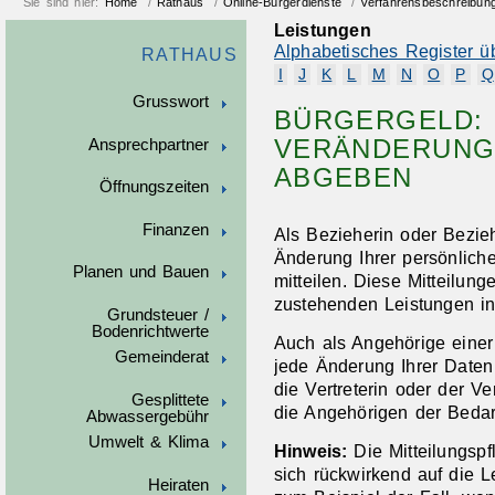
Sie sind hier:
Home
/
Rathaus
/
Online-Bürgerdienste
/
Verfahrensbeschreibun
Leistungen
Alphabetisches Register ü
RATHAUS
I
J
K
L
M
N
O
P
Q
Grusswort
BÜRGERGELD:
VERÄNDERUNG
Ansprechpartner
ABGEBEN
Öffnungszeiten
Finanzen
Als Bezieherin oder Bezie
Änderung Ihrer persönlich
Planen und Bauen
mitteilen. Diese Mitteilung
zustehenden Leistungen in
Grundsteuer /
Bodenrichtwerte
Auch als Angehörige eine
Gemeinderat
jede Änderung Ihrer Daten 
die Vertreterin oder der V
Gesplittete
die Angehörigen der Bedar
Abwassergebühr
Umwelt & Klima
Hinweis:
Die Mitteilungspf
sich rückwirkend auf die L
Heiraten