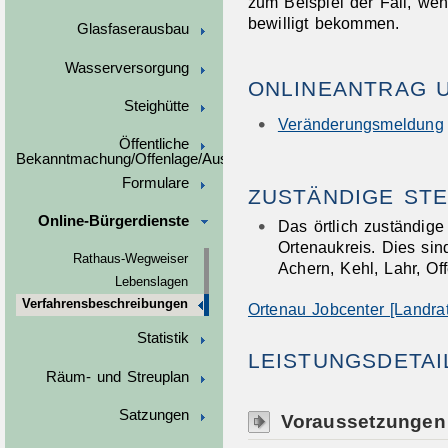
zum Beispiel der Fall, we
bewilligt bekommen.
Glasfaserausbau
Wasserversorgung
ONLINEANTRAG 
Steighütte
Veränderungsmeldung
Öffentliche
Bekanntmachung/Offenlage/Ausschreibungen
Formulare
ZUSTÄNDIGE STE
Online-Bürgerdienste
Das örtlich zuständig
Ortenaukreis. Dies sin
Rathaus-Wegweiser
Achern, Kehl, Lahr, Of
Lebenslagen
Verfahrensbeschreibungen
Ortenau Jobcenter [Landra
Statistik
LEISTUNGSDETAI
Räum- und Streuplan
Satzungen
Voraussetzungen