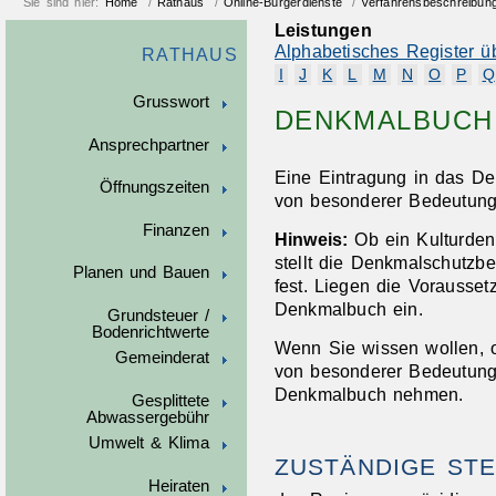
Sie sind hier:
Home
/
Rathaus
/
Online-Bürgerdienste
/
Verfahrensbeschreibun
Leistungen
Alphabetisches Register ü
RATHAUS
I
J
K
L
M
N
O
P
Q
Grusswort
DENKMALBUCH 
Ansprechpartner
Eine Eintragung in das D
Öffnungszeiten
von besonderer Bedeutung
Finanzen
Hinweis:
Ob ein Kulturden
stellt die Denkmalschutzb
Planen und Bauen
fest. Liegen die Voraussetz
Denkmalbuch ein.
Grundsteuer /
Bodenrichtwerte
Wenn Sie wissen wollen, 
Gemeinderat
von besonderer Bedeutung 
Denkmalbuch nehmen.
Gesplittete
Abwassergebühr
Umwelt & Klima
ZUSTÄNDIGE STE
Heiraten