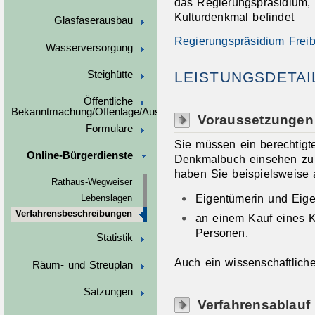
das Regierungspräsidium, 
Kulturdenkmal befindet
Glasfaserausbau
Regierungspräsidium Frei
Wasserversorgung
LEISTUNGSDETAI
Steighütte
Öffentliche
Bekanntmachung/Offenlage/Ausschreibungen
Voraussetzungen
Formulare
Sie müssen ein berechtigt
Online-Bürgerdienste
Denkmalbuch einsehen zu
haben
Sie
beispielsweise
Rathaus-Wegweiser
Eigentümerin und Eige
Lebenslagen
Verfahrensbeschreibungen
an einem Kauf
eines 
Personen.
Statistik
Auch ein wissenschaftlich
Räum- und Streuplan
Satzungen
Verfahrensablauf