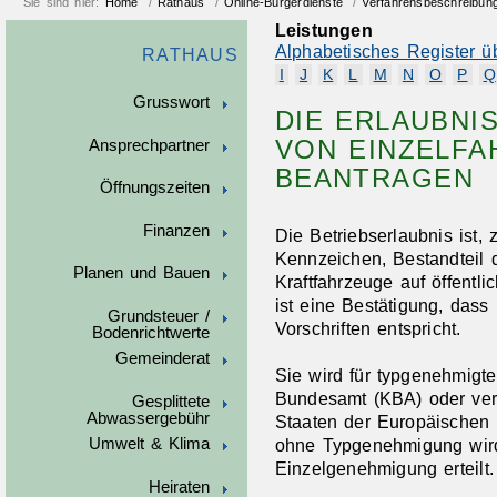
Sie sind hier:
Home
/
Rathaus
/
Online-Bürgerdienste
/
Verfahrensbeschreibun
Leistungen
Alphabetisches Register ü
RATHAUS
I
J
K
L
M
N
O
P
Q
Grusswort
DIE ERLAUBNI
VON EINZELF
Ansprechpartner
BEANTRAGEN
Öffnungszeiten
Finanzen
Die Betriebserlaubnis ist
Kennzeichen, Bestandteil 
Planen und Bauen
Kraftfahrzeuge auf öffentl
ist eine Bestätigung, dass
Grundsteuer /
Vorschriften entspricht.
Bodenrichtwerte
Gemeinderat
Sie wird für typgenehmigte
Bundesamt (KBA) oder verg
Gesplittete
Abwassergebühr
Staaten der Europäischen 
ohne Typgenehmigung wird
Umwelt & Klima
Einzelgenehmigung erteilt.
Heiraten