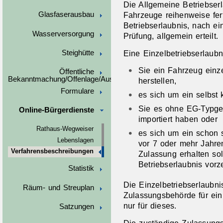
Die Allgemeine Betriebser
Fahrzeuge reihenweise fer
Glasfaserausbau
Betriebserlaubnis, nach e
Wasserversorgung
Prüfung, allgemein erteilt.
Eine Einzelbetriebserlaub
Steighütte
Sie ein Fahrzeug einze
Öffentliche
Bekanntmachung/Offenlage/Ausschreibungen
herstellen,
Formulare
es sich um ein selbst 
Sie es ohne EG-Typg
Online-Bürgerdienste
importiert haben oder
Rathaus-Wegweiser
es sich um ein schon s
Lebenslagen
vor 7 oder mehr Jahre
Verfahrensbeschreibungen
Zulassung erhalten so
Betriebserlaubnis vor
Statistik
Die Einzelbetriebserlaubni
Räum- und Streuplan
Zulassungsbehörde für ein 
nur für dieses.
Satzungen