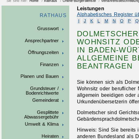
Sie sind hier:
Home
/
Rathaus
/
Online-Bürgerdienste
/
Verfahrensbeschreibun
Leistungen
Alphabetisches Register ü
RATHAUS
I
J
K
L
M
N
O
P
Q
Grusswort
DOLMETSCHER,
WOHNSITZ OD
Ansprechpartner
IN BADEN-WÜR
Öffnungszeiten
ALLGEMEINE B
BEANTRAGEN
Finanzen
Planen und Bauen
Sie können sich als Dolme
Wohnsitz oder beruflicher
Grundsteuer /
Bodenrichtwerte
allgemein beeidigen oder 
Gemeinderat
Urkundenübersetzerin öffen
Dolmetscher sind Gerichts
Gesplittete
Abwassergebühr
Gebärdensprachdolmetsche
Umwelt & Klima
Hinweis:
Sind Sie bereits 
anderen Bundesland als D
Heiraten