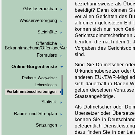
beziehungsweise als Übers
Glasfaserausbau
beeidigt? Dann können Si
vor allen Gerichten des B
Wasserversorgung
allgemein geleisteten Eid
können sich nur noch Geri
Steighütte
Gerichtsdolmetscherinnen 
berufen, die nach dem 1. 
Öffentliche
Vorgaben des Gerichtsdol
Bekanntmachung/Offenlage/Ausschreibungen
sind.
Formulare
Sind Sie Dolmetscher ode
Online-Bürgerdienste
Urkundenübersetzer oder 
anderen EU-/EWR-Mitglied
Rathaus-Wegweiser
sich dauerhaft in Baden-W
Lebenslagen
gelten dieselben Vorausse
Verfahrensbeschreibungen
Staatsangehörige.
Statistik
Als Dolmetscher oder Dol
Übersetzer oder Übersetz
Räum- und Streuplan
können Sie in Deutschlan
Satzungen
gelegentlich Dienstleistun
dazu finden Sie in der Le