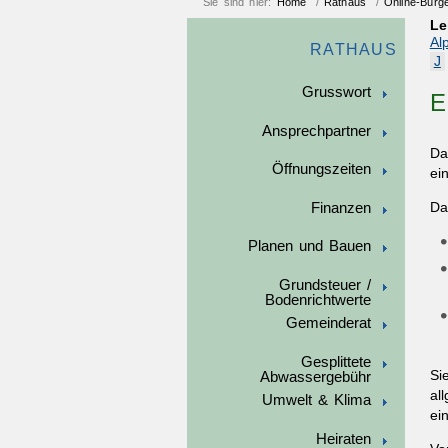
Sie sind hier:
Home
/
Rathaus
/
Online-Bürg
Le
Al
RATHAUS
J
Grusswort
E
Ansprechpartner
Da
Öffnungszeiten
ei
Finanzen
Da
Planen und Bauen
Grundsteuer /
Bodenrichtwerte
Gemeinderat
Gesplittete
Si
Abwassergebühr
al
Umwelt & Klima
ei
Heiraten