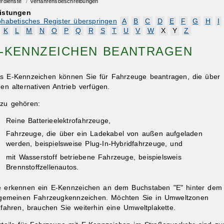
erdienste
/
Verfahrensbeschreibungen
istungen
phabetisches Register überspringen
A
B
C
D
E
F
G
H
I
K
L
M
N
O
P
Q
R
S
T
U
V
W
X
Y
Z
-KENNZEICHEN BEANTRAGEN
s E-Kennzeichen können Sie für Fahrzeuge beantragen, die über
nen alternativen Antrieb verfügen.
zu gehören:
Reine Batterieelektrofahrzeuge,
Fahrzeuge, die über ein Ladekabel von außen aufgeladen
werden, beispielsweise Plug-In-Hybridfahrzeuge, und
mit Wasserstoff betriebene Fahrzeuge, beispielsweis
Brennstoffzellenautos.
e erkennen ein E-Kennzeichen an dem Buchstaben "E" hinter dem
lgemeinen Fahrzeugkennzeichen. Möchten Sie in Umweltzonen
nfahren, brauchen Sie weiterhin eine Umweltplakette.