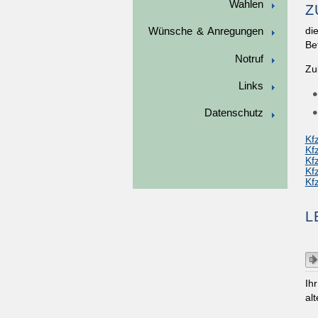
Wahlen
Z
Wünsche & Anregungen
di
Be
Notruf
Zu
Links
Datenschutz
Kf
Kf
Kf
Kf
Kf
L
Ih
al