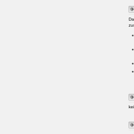
Da
zu
ke