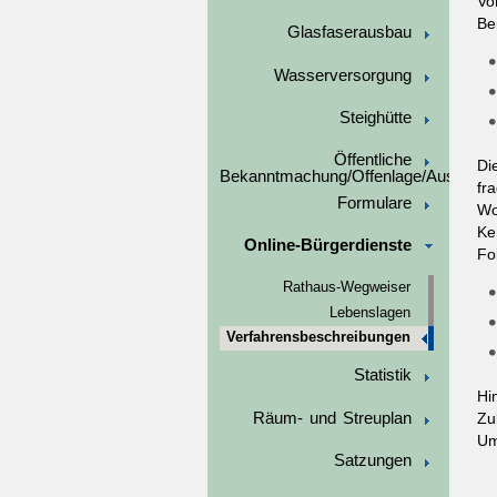
Vo
Bei
Glasfaserausbau
Wasserversorgung
Steighütte
Öffentliche
Di
Bekanntmachung/Offenlage/Ausschre
fr
Formulare
Wo
Ke
Online-Bürgerdienste
Fo
Rathaus-Wegweiser
Lebenslagen
Verfahrensbeschreibungen
Statistik
Hi
Räum- und Streuplan
Zu
Um
Satzungen