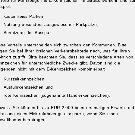
rteile für Fahrzeuge mit E-Kennzeichen im Straßenverkehr sind z
spiel:
kostenfreies Parken,
Nutzung besonders ausgewiesener Parkplätze,
Benutzung der Busspur.
ese Vorteile unterscheiden sich zwischen den Kommunen. Bitte
ibungen
agen Sie bei Ihrer örtlichen Verkehrsbehörde nach, was für Ihren
hnort zutrifft. Bitte beachten Sie, dass es verschiedene Arten von
nnzeichen für unterschiedliche Zwecke gibt. Davon sind die
lgenden nicht mit dem E-Kennzeichen kombinierbar:
Kurzzeitkennzeichen,
Ausfuhrkennzeichen und
rote Kennzeichen (sogenannte Händlerkennzeichen).
nweis: Sie können bis zu EUR 2.000 beim erstmaligen Erwerb und
lassung eines Elektrofahrzeugs einsparen, wenn Sie einen
weltbonus beantragen.