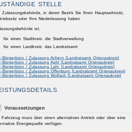
USTÄNDIGE STELLE
e Zulassungsbehörde, in deren Bezirk Sie Ihren Hauptwohnsitz,
triebssitz oder Ihre Niederlassung haben
lassungsbehörde ist,
für einen Stadtkreis: die Stadtverwaltung
für einen Landkreis: das Landratsamt
z-Bürgerbüro / Zulassung Achern [Landratsamt Ortenaukreis]
z-Bürgerbüro / Zulassung Kehl [Landratsamt Ortenaukreis]
z-Bürgerbüro / Zulassung Lahr [Landratsamt Ortenaukreis]
z-Bürgerbüro / Zulassung Offenburg [Landratsamt Ortenaukreis]
z-Bürgerbüro / Zulassung Wolfach [Landratsamt Ortenaukreis]
EISTUNGSDETAILS
Voraussetzungen
r Fahrzeug muss über einen alternativen Antrieb oder über eine
ternative Energiequelle verfügen.