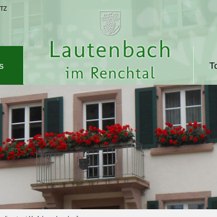
TZ
s
T