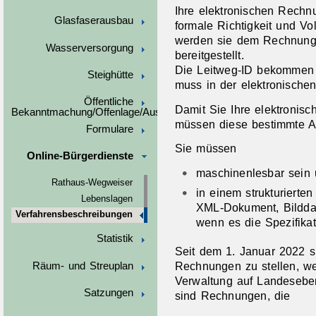
Ihre elektronischen Rechn
Glasfaserausbau
formale Richtigkeit und Vol
werden sie dem Rechnung
Wasserversorgung
bereitgestellt.
Die Leitweg-ID bekommen S
Steighütte
muss in der elektronisch
Öffentliche
Damit Sie Ihre elektronis
Bekanntmachung/Offenlage/Ausschreibungen
müssen diese bestimmte An
Formulare
Sie müssen
Online-Bürgerdienste
maschinenlesbar sein
Rathaus-Wegweiser
in einem strukturierten
Lebenslagen
XML-Dokument, Bilddat
Verfahrensbeschreibungen
wenn es die Spezifika
Statistik
Seit dem 1. Januar 2022 si
Rechnungen zu stellen, wen
Räum- und Streuplan
Verwaltung auf Landeseb
Satzungen
sind Rechnungen, die