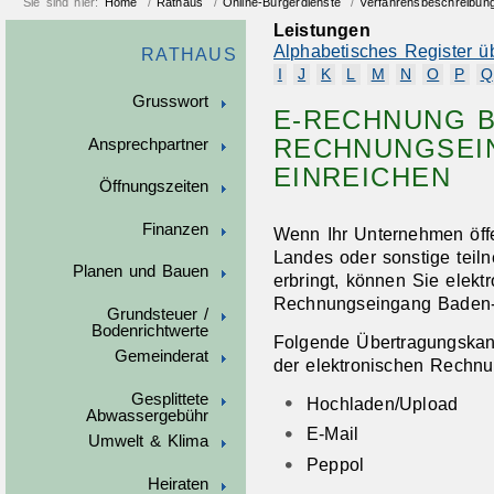
Sie sind hier:
Home
/
Rathaus
/
Online-Bürgerdienste
/
Verfahrensbeschreibun
Leistungen
Alphabetisches Register ü
RATHAUS
I
J
K
L
M
N
O
P
Q
Grusswort
E-RECHNUNG B
RECHNUNGSEI
Ansprechpartner
EINREICHEN
Öffnungszeiten
Finanzen
Wenn Ihr Unternehmen öffe
Landes oder sonstige teil
Planen und Bauen
erbringt, können Sie elek
Rechnungseingang Baden-W
Grundsteuer /
Bodenrichtwerte
Folgende Übertragungskan
Gemeinderat
der elektronischen Rechnu
Gesplittete
Hochladen/Upload
Abwassergebühr
E-Mail
Umwelt & Klima
Peppol
Heiraten