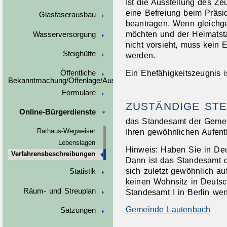
Ist die Ausstellung des Z
eine Befreiung beim Präsi
Glasfaserausbau
beantragen. Wenn gleichge
möchten und der Heimatsta
Wasserversorgung
nicht vorsieht, muss kein 
Steighütte
werden.
Ein Ehefähigkeitszeugnis i
Öffentliche
Bekanntmachung/Offenlage/Ausschreibungen
Formulare
ZUSTÄNDIGE STE
Online-Bürgerdienste
das Standesamt der Gemein
Ihren gewöhnlichen Aufent
Rathaus-Wegweiser
Lebenslagen
Hinweis: Haben Sie in De
Verfahrensbeschreibungen
Dann ist das Standesamt d
sich zuletzt gewöhnlich au
Statistik
keinen Wohnsitz in Deutsc
Räum- und Streuplan
Standesamt I in Berlin we
Gemeinde Lautenbach
Satzungen