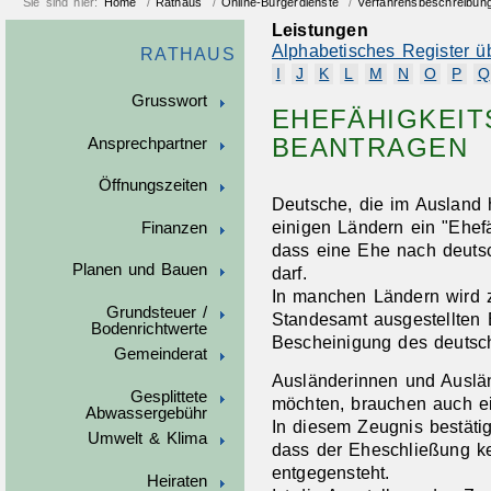
Sie sind hier:
Home
/
Rathaus
/
Online-Bürgerdienste
/
Verfahrensbeschreibun
Leistungen
Alphabetisches Register ü
RATHAUS
I
J
K
L
M
N
O
P
Q
Grusswort
EHEFÄHIGKEIT
BEANTRAGEN
Ansprechpartner
Öffnungszeiten
Deutsche, die im Ausland 
einigen Ländern ein "Ehefä
Finanzen
dass eine Ehe nach deut
Planen und Bauen
darf.
In manchen Ländern wird 
Grundsteuer /
Standesamt ausgestellten 
Bodenrichtwerte
Bescheinigung des deutsch
Gemeinderat
Ausländerinnen und Auslän
Gesplittete
möchten, brauchen auch ei
Abwassergebühr
In diesem Zeugnis bestäti
Umwelt & Klima
dass der Eheschließung ke
entgegensteht.
Heiraten