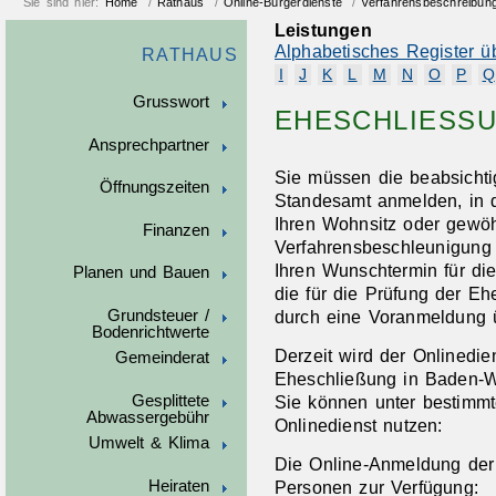
Sie sind hier:
Home
/
Rathaus
/
Online-Bürgerdienste
/
Verfahrensbeschreibun
Leistungen
Alphabetisches Register ü
RATHAUS
I
J
K
L
M
N
O
P
Q
Grusswort
EHESCHLIESSU
Ansprechpartner
Sie müssen die beabsichti
Öffnungszeiten
Standesamt anmelden, in d
Ihren Wohnsitz oder gewöh
Finanzen
Verfahrensbeschleunigun
Ihren Wunschtermin für di
Planen und Bauen
die für die Prüfung der Ehe
Grundsteuer /
durch eine Voranmeldung ü
Bodenrichtwerte
Derzeit wird der Onlinedie
Gemeinderat
Eheschließung in Baden-Wü
Gesplittete
Sie können unter bestimm
Abwassergebühr
Onlinedienst nutzen:
Umwelt & Klima
Die Online-Anmeldung der
Personen zur Verfügung:
Heiraten