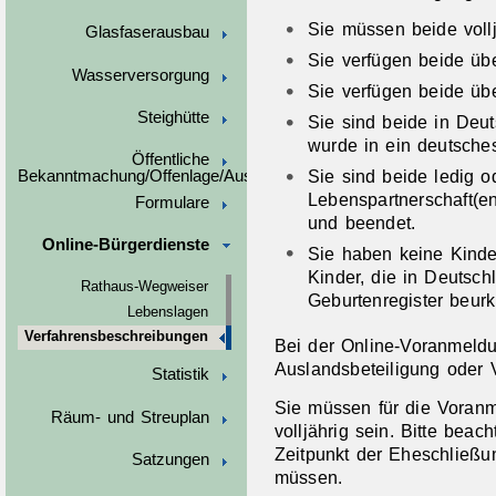
Sie müssen beide vollj
Glasfaserausbau
Sie verfügen beide übe
Wasserversorgung
Sie verfügen beide übe
Steighütte
Sie sind beide in Deu
wurde in ein deutsches
Öffentliche
Sie sind beide ledig o
Bekanntmachung/Offenlage/Ausschreibungen
Lebenspartnerschaft(e
Formulare
und beendet.
Online-Bürgerdienste
Sie haben keine Kind
Kinder, die in Deutsc
Rathaus-Wegweiser
Geburtenregister beur
Lebenslagen
Verfahrensbeschreibungen
Bei der Online-Voranmeldu
Auslandsbeteiligung oder 
Statistik
Sie müssen für die Voran
Räum- und Streuplan
volljährig sein. Bitte bea
Zeitpunkt der Eheschließu
Satzungen
müssen.