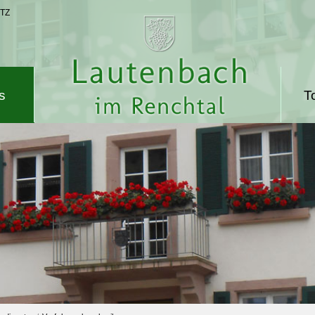
TZ
s
T