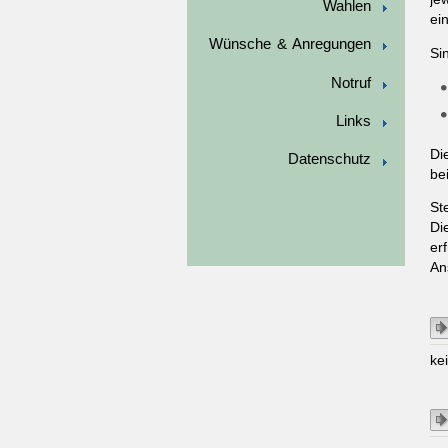
Wahlen
ei
Wünsche & Anregungen
Si
Notruf
Links
Di
Datenschutz
be
St
Di
er
An
ke