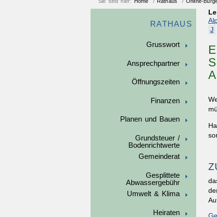
Sie sind hier:
Home
/
Rathaus
/
Online-Bürg
Le
Al
RATHAUS
J
Grusswort
E
O
Ansprechpartner
N
Öffnungszeiten
We
Finanzen
mü
Planen und Bauen
Ha
so
Grundsteuer /
Bodenrichtwerte
Gemeinderat
Z
Gesplittete
da
Abwassergebühr
de
Umwelt & Klima
Au
Heiraten
Ge