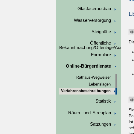
Glasfaserausbau
L
Wasserversorgung
Steighütte
Di
Öffentliche
Bekanntmachung/Offenlage/Ausschre
Formulare
Online-Bürgerdienste
Rathaus-Wegweiser
Lebenslagen
Verfahrensbeschreibungen
Statistik
Si
Räum- und Streuplan
Pa
Is
Satzungen
sc
je