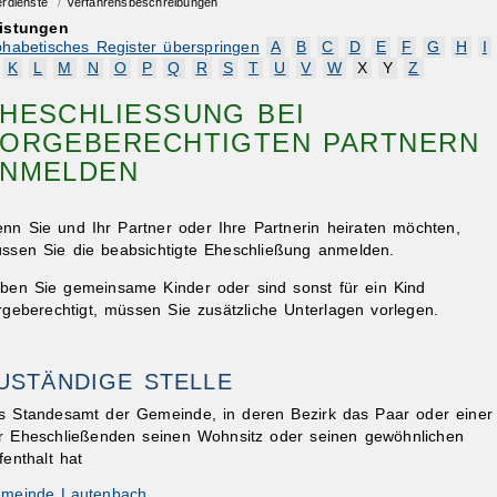
erdienste
/
Verfahrensbeschreibungen
istungen
phabetisches Register überspringen
A
B
C
D
E
F
G
H
I
K
L
M
N
O
P
Q
R
S
T
U
V
W
X
Y
Z
HESCHLIESSUNG BEI S
RGEBERECHTIGTEN PARTNERN A
MELDEN
nn Sie und Ihr Partner oder Ihre Partnerin heiraten möchten,
ssen Sie die beabsichtigte Eheschließung anmelden.
ben Sie gemeinsame Kinder oder sind sonst für ein Kind
rgeberechtigt, müssen Sie zusätzliche Unterlagen vorlegen.
USTÄNDIGE STELLE
s Standesamt der Gemeinde, in deren Bezirk das Paar oder einer
r Eheschließenden seinen Wohnsitz oder seinen gewöhnlichen
fenthalt hat
meinde Lautenbach