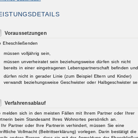
EISTUNGSDETAILS
Voraussetzungen
e Eheschließenden
ibungen
müssen volljährig sein,
müssen unverheiratet sein beziehungsweise dürfen sich nicht
bereits in einer eingetragenen Lebenspartnerschaft befinden und
dürfen nicht in gerader Linie
(zum Beispiel Eltern und Kinder)
verwandt beziehungsweise Geschwister oder Halbgeschwister sei
Verfahrensablauf
e melden sich in den meisten Fällen mit Ihrem Partner oder Ihrer
rtnerin beim Standesamt Ihres Wohnortes persönlich an.
t Ihr Partner oder Ihre Partnerin verhindert, müssen Sie eine
hriftliche Vollmacht (Beitrittserklärung) vorlegen. Darin bestätigt die
weils andere Person, dass sie mit der Anmeldung der Eheschließu