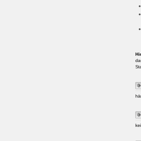
Hi
da
St
hä
ke