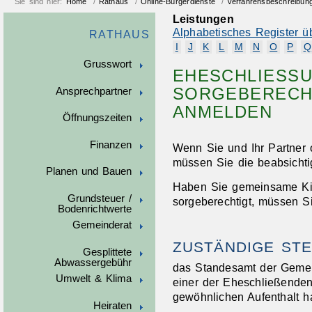
Sie sind hier:
Home
/
Rathaus
/
Online-Bürgerdienste
/
Verfahrensbeschreibun
Leistungen
Alphabetisches Register ü
RATHAUS
I
J
K
L
M
N
O
P
Q
Grusswort
EHESCHLIESSUN
ORGEBERECHTI
Ansprechpartner
NMELDEN
Öffnungszeiten
Finanzen
Wenn Sie und Ihr Partner o
müssen Sie die beabsicht
Planen und Bauen
Haben Sie gemeinsame Kind
Grundsteuer /
sorgeberechtigt, müssen Si
Bodenrichtwerte
Gemeinderat
ZUSTÄNDIGE STE
Gesplittete
Abwassergebühr
das Standesamt der Gemei
Umwelt & Klima
einer der Eheschließende
gewöhnlichen Aufenthalt h
Heiraten