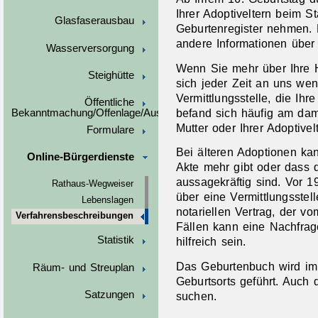
Ihrer Adoptiveltern beim 
Glasfaserausbau
Geburtenregister nehmen. 
andere Informationen über I
Wasserversorgung
Wenn Sie mehr über Ihre H
Steighütte
sich jeder Zeit an uns wend
Vermittlungsstelle, die Ihr
Öffentliche
befand sich häufig am dam
Bekanntmachung/Offenlage/Ausschreibungen
Mutter oder Ihrer Adoptivel
Formulare
Bei älteren Adoptionen kan
Online-Bürgerdienste
Akte mehr gibt oder dass d
aussagekräftig sind. Vor 1
Rathaus-Wegweiser
über eine Vermittlungsstell
Lebenslagen
notariellen Vertrag, der vo
Verfahrensbeschreibungen
Fällen kann eine Nachfrag
Statistik
hilfreich sein.
Das Geburtenbuch wird i
Räum- und Streuplan
Geburtsorts geführt. Auch 
Satzungen
suchen.