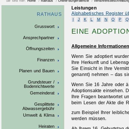
Sie sind hier:
Home
/
Rathaus
/
Online-Bürgerdienste
/
Verfahrensbeschreibun
Leistungen
Alphabetisches Register ü
RATHAUS
I
J
K
L
M
N
O
P
Q
Grusswort
EINE ADOPTIO
Ansprechpartner
Allgemeine Informatione
Öffnungszeiten
Wenn Sie adoptiert wurde
Finanzen
Ihre Herkunft und Lebensg
Sie Einsicht in Ihre Vermi
Planen und Bauen
genannt) nehmen – das sin
Grundsteuer /
Wenn Sie 16 Jahre oder ält
Bodenrichtwerte
Adoptionsakte einsehen. Da
Gemeinderat
Ihre Fragen beantwortet und
beim Lesen der Akte die 
Gesplittete
Abwassergebühr
zum Beispiel Ihrer leiblich
Umwelt & Klima
werden müssen.
Heiraten
Ab Ihrem 16. Geburtstag 